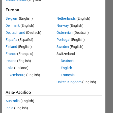
Following:
0
Europa
Belgium
(English)
Netherlands
(English)
Follow
Denmark
(English)
Norway
(English)
Deutschland
(Deutsch)
Österreich
(Deutsch)
España
(Español)
Portugal
(English)
Dashboard
Finland
(English)
Sweden
(English)
France
(Français)
Switzerland
Statistica
Ireland
(English)
Deutsch
M…
Italia
(Italiano)
English
Luxembourg
(English)
Français
-2
-1
3
2
United Kingdom
(English)
Asia-Pacifico
CONTRIBUTI
L
1
Australia
(English)
India
(English)