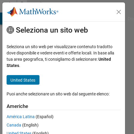
Vai al contenuto
Community
Profile
ATLAB Answers
File Exchange
Cody
AI Chat Playground
Dis
Seleziona un sito web
Seleziona un sito web per visualizzare contenuto tradotto
dove disponibile e vedere eventi e offerte locali. In base alla
amine
tua area geografica, ti consigliamo di selezionare:
United
States
.
khalfoun
United States
Last
seen:
Puoi anche selezionare un sito web dal seguente elenco:
quasi 6
anni fa
Americhe
|
Attivo
dal 2020
América Latina
(Español)
Canada
(English)
Followers:
0
United States
(English)