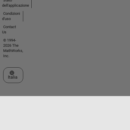
Stato
dell'applicazione
Condizioni
d'uso
Contact
Us
© 1994-
2026 The
MathWorks,
Inc.
Seleziona un sito web
Italia