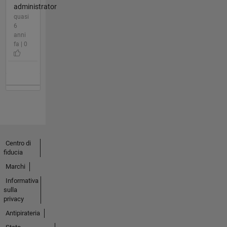
administrator
quasi
6
anni
fa | 0
Centro di
fiducia
Marchi
Informativa
sulla
privacy
Antipirateria