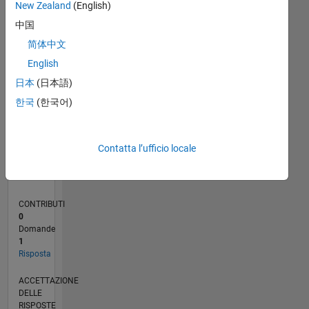
New Zealand
(English)
中国
0
08/20
04/21
12/21
08/22
04/23
12/23
08/24
04/25
12/25
08/26
05/21
02/22
11/22
08/23
05/24
02/25
11/25
06/21
04/22
02/23
10/24
08/25
06/26
L
简体中文
CRONOLOGIA
English
日本
(日本語)
RANK
한국
(한국어)
282.605
of
302.028
Contatta l’ufficio locale
REPUTAZIONE
0
CONTRIBUTI
0
Domande
1
Risposta
ACCETTAZIONE
DELLE
RISPOSTE