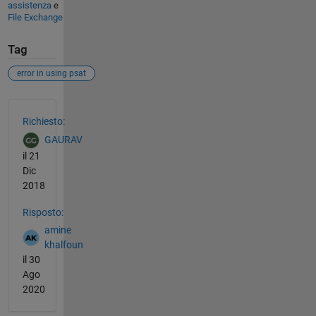
assistenza
e
File Exchange
Tag
error in using psat
Vedere anche
Richiesto:
GAURAV
il 21
Dic
2018
Risposto:
amine
khalfoun
il 30
Ago
2020