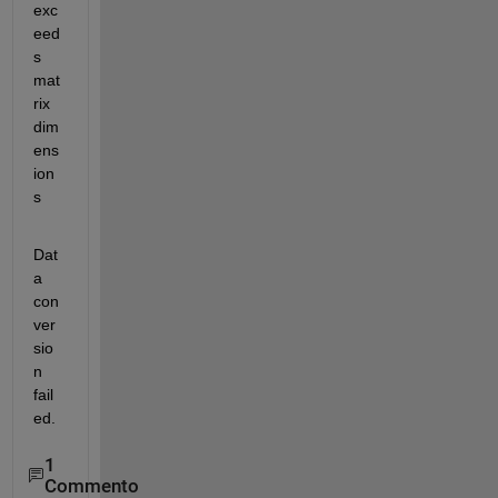
exc
eed
s 
mat
rix 
dim
ens
ion
s
Dat
a 
con
ver
sio
n 
fail
ed.
1
Commento