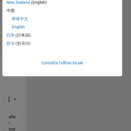
New Zealand
(English)
Risposta
中国
Aggiornato
简体中文
30 Ago
English
2020
日本
(日本語)
5
Visualizzazioni
한국
(한국어)
(30 giorni)
Contatta l’ufficio locale
afte
r 
inst