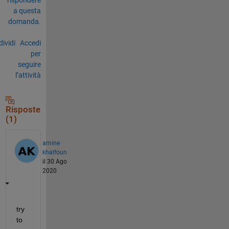
a questa
domanda.
ividi
Accedi
per
seguire
l’attività
Risposte
(1)
amine
khalfoun
il 30 Ago
2020
try 
to 