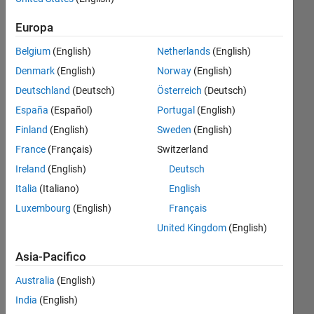
simulink
Europa
model :
Belgium
(English)
Netherlands
(English)
Permision
Denmark
(English)
Norway
(English)
Denied
Deutschland
(Deutsch)
Österreich
(Deutsch)
Index
España
(Español)
Portugal
(English)
exceeds
Finland
(English)
Sweden
(English)
matrix
France
(Français)
Switzerland
dimensions
Ireland
(English)
Deutsch
Data
Italia
(Italiano)
English
conversion
Luxembourg
(English)
Français
failed.
United Kingdom
(English)
Asia-Pacifico
GAURAV
21 Dic
Australia
(English)
2018
India
(English)
1