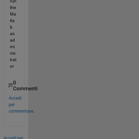
run 
the 
Ma
tla
b 
as 
ad
mi
nis
trat
or 
0
Commenti
Accedi
per
commentare.
Accedi per