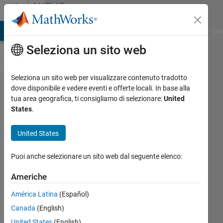
Vai al contenuto
MATLAB
Answers
ATLAB Answers
File Exchange
Cody
AI Chat Playground
Dis
Seleziona un sito web
Seleziona un sito web per visualizzare contenuto tradotto
after
dove disponibile e vedere eventi e offerte locali. In base alla
tua area geografica, ti consigliamo di selezionare:
United
installing
States
.
PSAT this
error
United States
shows
Puoi anche selezionare un sito web dal seguente elenco:
MATLAB
Version 9.0
Americhe
Failed
América Latina
(Español)
Conversion
Canada
(English)
from
United States
(English)