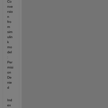
Co
nve
rsio
n 
fro
m 
sim
ulin
k 
mo
del 
: 
Per
misi
on 
De
nie
d
Ind
ex 