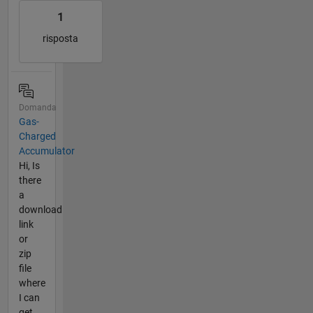
1
risposta
Domanda
Gas-
Charged
Accumulator
Hi, Is
there
a
download
link
or
zip
file
where
I can
get