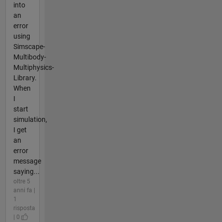
into
an
error
using
Simscape-
Multibody-
Multiphysics-
Library.
When
I
start
simulation,
I get
an
error
message
saying...
oltre 5
anni fa |
1
risposta
| 0