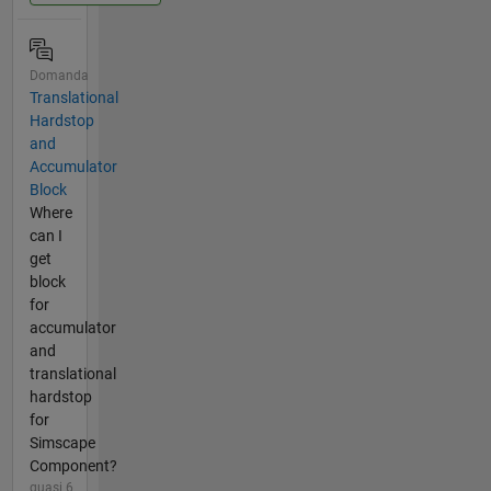
Domanda
Translational
Hardstop
and
Accumulator
Block
Where
can I
get
block
for
accumulator
and
translational
hardstop
for
Simscape
Component?
quasi 6