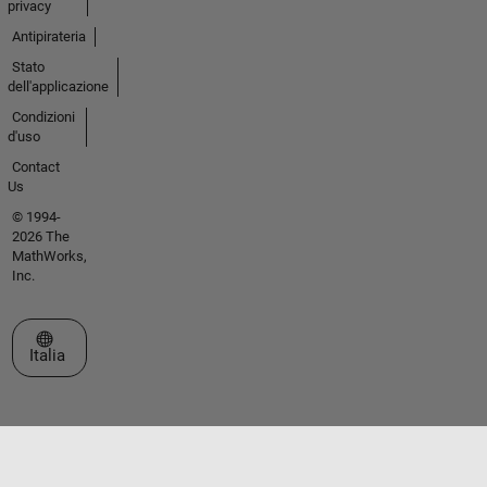
privacy
Antipirateria
Stato
dell'applicazione
Condizioni
d'uso
Contact
Us
© 1994-
2026 The
MathWorks,
Inc.
Seleziona un sito web
Italia