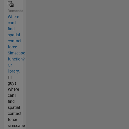
Domanda
Where
can I
find
spatial
contact
force
Simscape
function?
Or
library.
Hi
guys,
Where
can I
find
spatial
contact
force
simscape