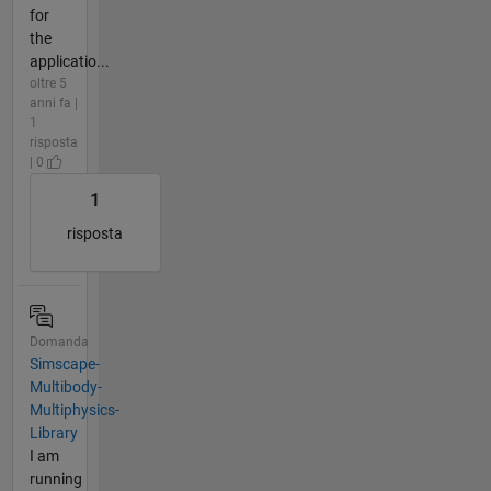
for
the
applicatio...
oltre 5
anni fa |
1
risposta
| 0
1
risposta
Domanda
Simscape-
Multibody-
Multiphysics-
Library
I am
running