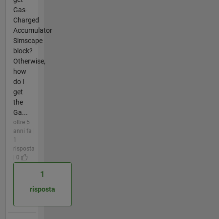
Gas-
Charged
Accumulator
Simscape
block?
Otherwise,
how
do I
get
the
Ga...
oltre 5
anni fa |
1
risposta
| 0
1
risposta