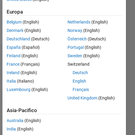
Following:
0
Europa
Belgium
(English)
Netherlands
(English)
Follow
Denmark
(English)
Norway
(English)
Deutschland
(Deutsch)
Österreich
(Deutsch)
España
(Español)
Portugal
(English)
Dashboard
Finland
(English)
Sweden
(English)
France
(Français)
Switzerland
Statistica
Ireland
(English)
Deutsch
M…
Italia
(Italiano)
English
Luxembourg
(English)
Français
-2
-1
5
4
United Kingdom
(English)
3
Asia-Pacifico
CONTRIBUTI
L
2
Australia
(English)
India
(English)
1