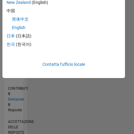
New Zealand
(English)
中国
0
09/20
05/21
01/22
09/22
05/23
01/24
09/24
05/25
01/26
06/21
03/22
12/22
09/23
06/24
03/25
12/25
07/21
05/22
03/23
11/24
09/25
07/26
L
简体中文
CRONOLOGIA
English
日本
(日本語)
RANK
한국
(한국어)
283.201
of
302.023
Contatta l’ufficio locale
REPUTAZIONE
0
CONTRIBUTI
5
Domande
0
Risposte
ACCETTAZIONE
DELLE
RISPOSTE