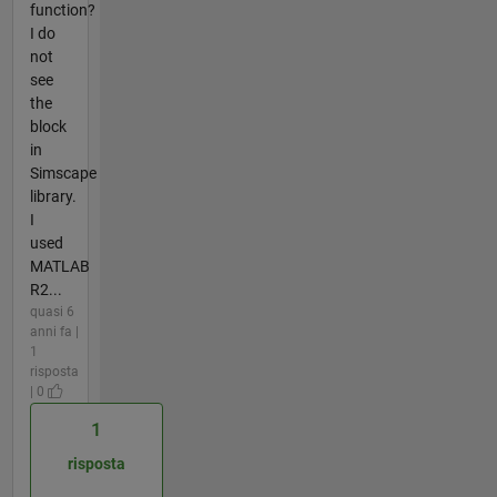
function?
I do
not
see
the
block
in
Simscape
library.
I
used
MATLAB
R2...
quasi 6
anni fa |
1
risposta
| 0
1
risposta