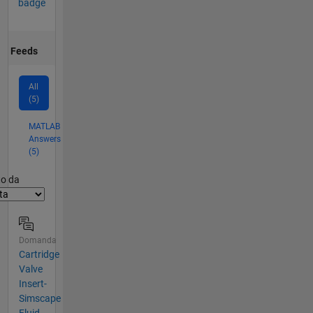
badge
Feeds
All
(5)
MATLAB
Answers
(5)
er2
to da
Domanda
Cartridge
Valve
Insert-
Simscape
Fluid