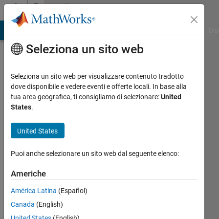
Vai al contenuto
Community
Profile
ATLAB Answers
File Exchange
Cody
AI Chat Playground
Dis
Seleziona un sito web
Seleziona un sito web per visualizzare contenuto tradotto
dove disponibile e vedere eventi e offerte locali. In base alla
Andy
tua area geografica, ti consigliamo di selezionare:
United
States
.
Jiang
United States
Last
seen:
Puoi anche selezionare un sito web dal seguente elenco:
oltre 5
anni fa
Americhe
|
Attivo
dal 2020
América Latina
(Español)
Canada
(English)
Followers:
0
United States
(English)