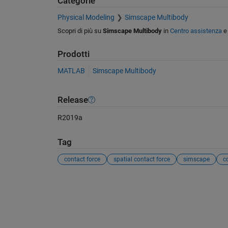
Categorie
Physical Modeling
Simscape Multibody
Scopri di più su
Simscape Multibody
in
Centro assistenza
Prodotti
MATLAB
Simscape Multibody
Release
R2019a
Tag
contact force
spatial contact force
simscape
co
Vedere anche