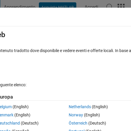
Apprendimento
Accedi
Acquista MATLAB
t Playground
Discussioni
Concorsi
Blog
Pubblica
Altro
iga
FAQ su MATLAB
Altro
eb
ct force Simscape function? Or library.
tenuto tradotto dove disponibile e vedere eventi e offerte locali. In base a
sta accettata
Aggiornato 9 Ott 2020
23 Visualizzazioni (30 gior
eguente elenco:
uropa
0 voti
elgium
(English)
Netherlands
(English)
enmark
(English)
Norway
(English)
unction? I do not see the block in Simscape library. I used MATLAB R20
eutschland
(Deutsch)
Österreich
(Deutsch)