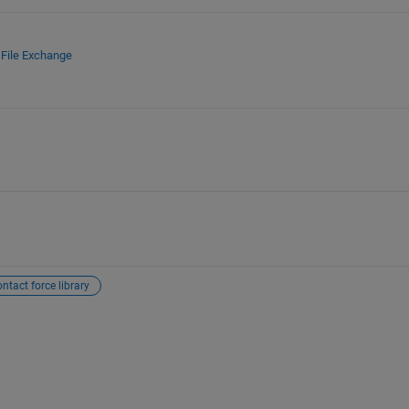
e
File Exchange
ntact force library