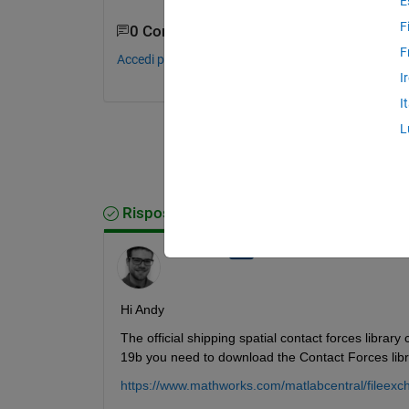
E
F
0 Commenti
F
Accedi per commentare.
I
I
L
Risposta accettata
Vasco Lenzi
il 7 Ott 2020
Hi Andy
The official shipping spatial contact forces libra
19b you need to download the Contact Forces libr
https://www.mathworks.com/matlabcentral/fileexc