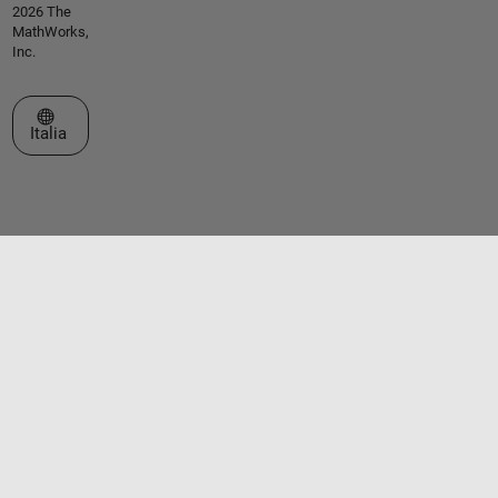
2026 The
MathWorks,
Inc.
Seleziona un sito web
Italia