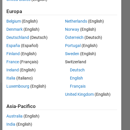
Following:
0
Europa
Belgium
(English)
Netherlands
(English)
Follow
Denmark
(English)
Norway
(English)
Deutschland
(Deutsch)
Österreich
(Deutsch)
Messaggio
Systems
España
(Español)
Portugal
(English)
Engineer
Finland
(English)
Sweden
(English)
for
France
(Français)
Switzerland
Electro-
Optical
Ireland
(English)
Deutsch
Mostra
Systems
Italia
(Italiano)
English
altro
Luxembourg
(English)
Français
Dashboard
United Kingdom
(English)
Asia-Pacifico
Statistica
Australia
(English)
M…
All
India
(English)
C…