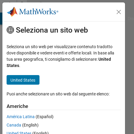
Vai al contenuto
Community
Profile
ATLAB Answers
File Exchange
Cody
AI Chat Playground
Dis
Seleziona un sito web
Seleziona un sito web per visualizzare contenuto tradotto
dove disponibile e vedere eventi e offerte locali. In base alla
Joseph
tua area geografica, ti consigliamo di selezionare:
United
States
.
Cheng
United States
Last
seen: 1
Puoi anche selezionare un sito web dal seguente elenco:
giorno
fa
Americhe
|
Attivo
dal 2014
América Latina
(Español)
Canada
(English)
Followers:
0
United States
(English)