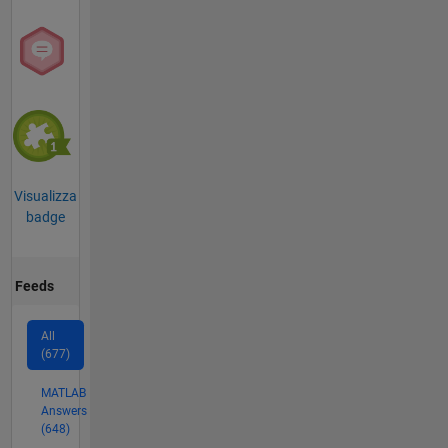
Visualizza
badge
Feeds
All
(677)
MATLAB
Answers
(648)