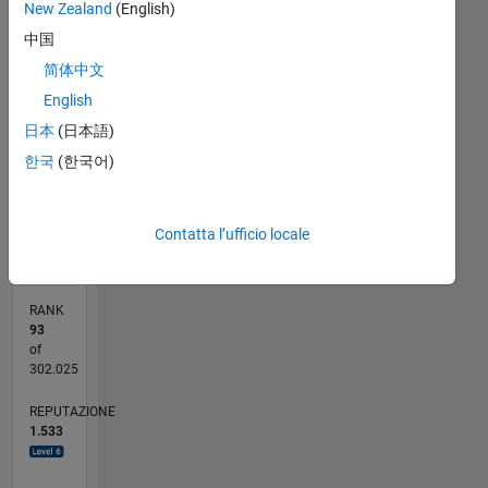
New Zealand
(English)
-10
-20
-20
10
15
25
30
35
45
50
55
90
-5
5
80
中国
简体中文
60
CONTRIBUTI
English
10
40
日本
(日本語)
20
한국
(한국어)
0
03/14
07/15
11/16
03/18
07/19
11/20
03/22
07/23
11/24
03/26
09/15
03/17
09/18
03/20
09/21
03/23
09/24
11/15
07/17
03/19
07/22
03/24
11/25
12/15
09/17
06/19
03/21
12/22
06/26
L
Contatta l’ufficio locale
CRONOLOGIA
RANK
93
of
302.025
REPUTAZIONE
1.533