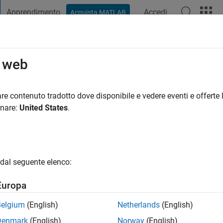
Apprendimento
Accedi
Acquista MATLAB
t Playground
Discussioni
Concorsi
Blog
Pubblica
Altro
o web
hi
ni fa
re contenuto tradotto dove disponibile e vedere eventi e offerte l
ng:
0
onare:
United States
.
dal seguente elenco:
Europa
Belgium
(English)
Netherlands
(English)
Denmark
(English)
Norway
(English)