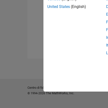
United States
(English)
F
F
I
I
Centro di fiducia
Marchi
Informativa sulla privacy
An
© 1994-2026 The MathWorks, Inc.