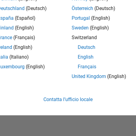
Deutschland
(Deutsch)
Österreich
(Deutsch)
España
(Español)
Portugal
(English)
inland
(English)
Sweden
(English)
rance
(Français)
Switzerland
reland
(English)
Deutsch
talia
(Italiano)
English
No Badges Earned
Luxembourg
(English)
Français
United Kingdom
(English)
Contatta l’ufficio locale
tipirateria
Stato dell'applicazione
Condizioni d'uso
Contact Us