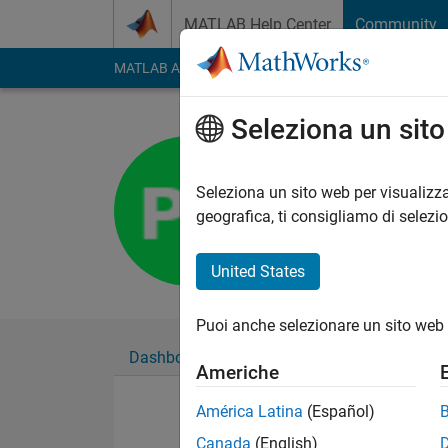
Vai al contenuto
MATLAB Help Center
Community
MATLAB Answers
File Exchange
Cody
AI Cha
Seleziona un sit
para preet
Last seen: circa 5 an
Seleziona un sito web per visualizza
Followers:
0
Followi
geografica, ti consigliamo di selezi
Follow
United States
Puoi anche selezionare un sito web 
Dashboard
Badge
Sponsorizzazioni
Americhe
América Latina
(Español)
Canada
(English)