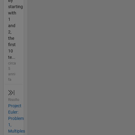
By
starting
with
1
and
2,
the
first
10
te...
circa
5
anni
fa
Risolto
Project
Euler:
Problem
1,
Multiples