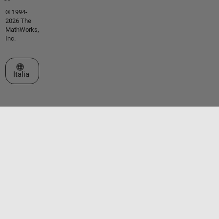
© 1994-
2026 The
MathWorks,
Inc.
Seleziona un sito web
Italia