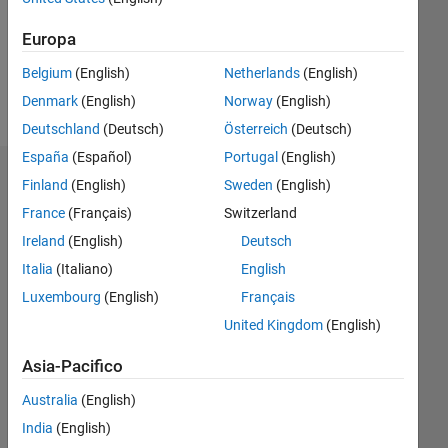
Following:
0
Europa
Belgium
(English)
Netherlands
(English)
Follow
Denmark
(English)
Norway
(English)
Deutschland
(Deutsch)
Österreich
(Deutsch)
España
(Español)
Portugal
(English)
Dashboard
Finland
(English)
Sweden
(English)
France
(Français)
Switzerland
Statistica
Ireland
(English)
Deutsch
M…
All
Italia
(Italiano)
English
C…
Luxembourg
(English)
Français
United Kingdom
(English)
-2
-1
4
5
3
Asia-Pacifico
CONTRIBUTI
2
Australia
(English)
L
India
(English)
1