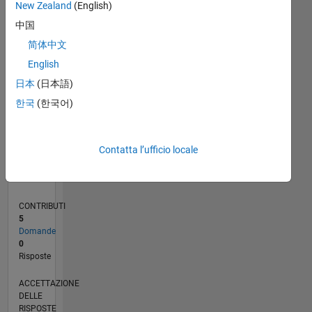
New Zealand
(English)
中国
0
05/21
12/21
07/22
02/23
09/23
04/24
11/24
06/25
01/26
08/26
01/22
09/22
05/23
01/24
09/24
05/25
02/22
11/22
08/23
05/24
02/25
11/25
L
简体中文
CRONOLOGIA
English
日本
(日本語)
RANK
한국
(한국어)
300.461
of
302.023
Contatta l’ufficio locale
REPUTAZIONE
0
CONTRIBUTI
5
Domande
0
Risposte
ACCETTAZIONE
DELLE
RISPOSTE