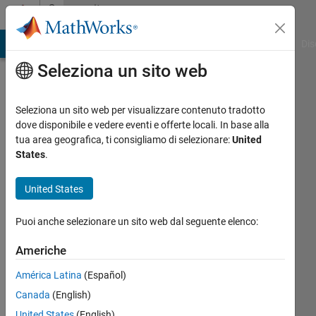
Vai al contenuto
Community
Profile
ATLAB Answers
File Exchange
Cody
AI Chat Playground
Dis
Seleziona un sito web
Seleziona un sito web per visualizzare contenuto tradotto
dove disponibile e vedere eventi e offerte locali. In base alla
Emmanouil
tua area geografica, ti consigliamo di selezionare:
United
States
.
Karamousadakis
United States
Last
seen:
Puoi anche selezionare un sito web dal seguente elenco:
oltre 3
anni fa
Americhe
|
Attivo
dal 2021
América Latina
(Español)
Canada
(English)
Followers:
0
United States
(English)