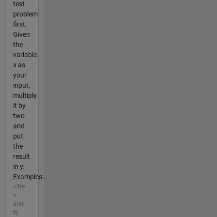
test
problem
first.
Given
the
variable
x as
your
input,
multiply
it by
two
and
put
the
result
in y.
Examples:...
oltre
5
anni
fa