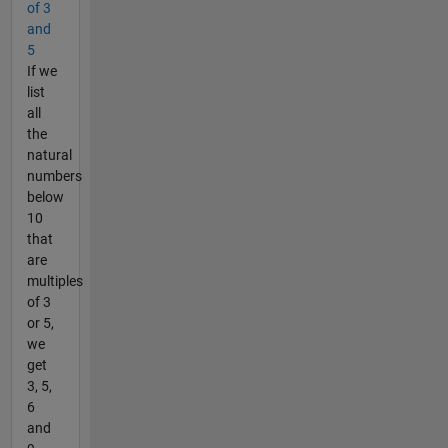
of 3
and
5
If we
list
all
the
natural
numbers
below
10
that
are
multiples
of 3
or 5,
we
get
3, 5,
6
and