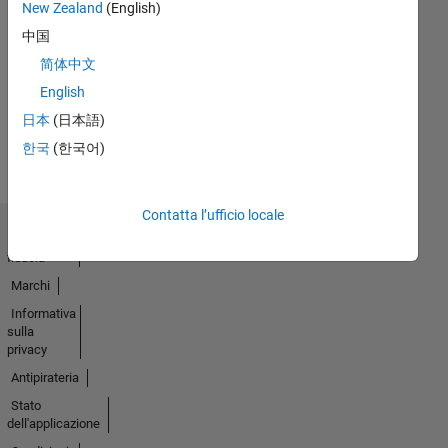
New Zealand
(English)
First Answer
中国
01 Jul 2021
简体中文
English
Guarda
日本
(日本語)
tutto
한국
(한국어)
Badge
Contatta l’ufficio locale
Centro di
fiducia
Marchi
Informativa
sulla
privacy
Antipirateria
Stato
dell'applicazione