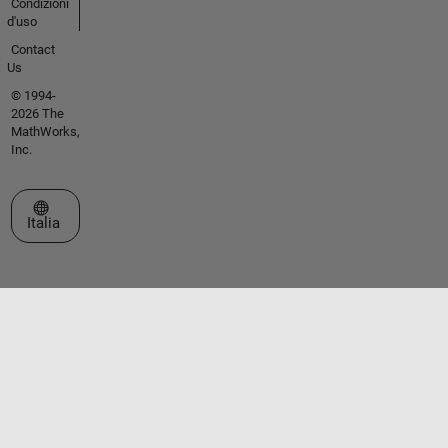
Condizioni
d'uso
Contact
Us
© 1994-
2026 The
MathWorks,
Inc.
Seleziona un sito web
Italia