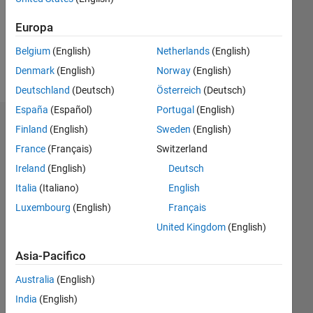
Following:
0
Europa
Belgium
(English)
Netherlands
(English)
Follow
Denmark
(English)
Norway
(English)
Deutschland
(Deutsch)
Österreich
(Deutsch)
España
(Español)
Portugal
(English)
Badge
Finland
(English)
Sweden
(English)
France
(Français)
Switzerland
Marcia
Bécu's
Ireland
(English)
Deutsch
Badge
Italia
(Italiano)
English
Luxembourg
(English)
Français
MATLAB
Answers
Tutto
United Kingdom
(English)
Badge
Asia-Pacifico
Australia
(English)
India
(English)