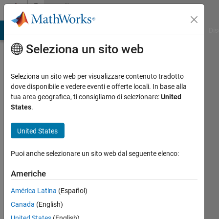
Vai al contenuto
Community
Profile
ATLAB Answers
File Exchange
Cody
AI Chat Playground
Dis
Seleziona un sito web
Seleziona un sito web per visualizzare contenuto tradotto
dove disponibile e vedere eventi e offerte locali. In base alla
Marcia
tua area geografica, ti consigliamo di selezionare:
United
States
.
Bécu
United States
Last
seen:
Puoi anche selezionare un sito web dal seguente elenco:
quasi 2
anni fa
Americhe
|
Attivo
dal 2021
América Latina
(Español)
Canada
(English)
Followers:
0
United States
(English)