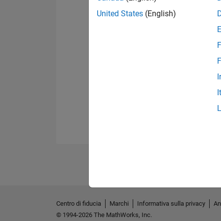
United States
(English)
F
F
I
I
Centro di fiducia
Marchi
Informativa sulla privacy
An
© 1994-2026 The MathWorks, Inc.