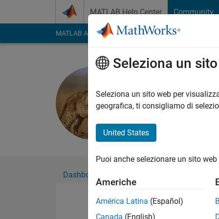
Vai al contenuto
MATLAB Help Center
Community
MATLAB Answers
File Exchange
Cody
AI Cha
Seleziona un sit
Yu
Attivo dal 2021
Seleziona un sito web per visualizza
Followers:
0
Followi
geografica, ti consigliamo di selezi
Follow
United States
Puoi anche selezionare un sito web 
Dashboard
Badge
Sponsorizzazioni
Americhe
América Latina
(Español)
Canada
(English)