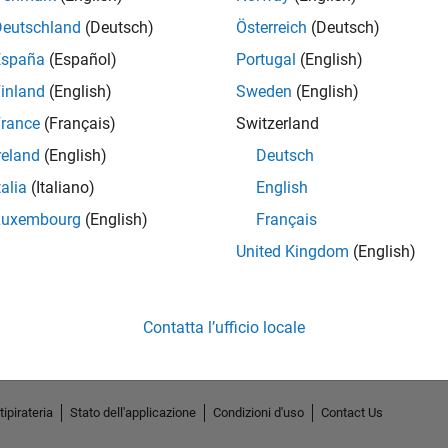
Deutschland
(Deutsch)
Österreich
(Deutsch)
España
(Español)
Portugal
(English)
inland
(English)
Sweden
(English)
rance
(Français)
Switzerland
reland
(English)
Deutsch
talia
(Italiano)
English
Luxembourg
(English)
Français
No Endorsements received
United Kingdom
(English)
Contatta l’ufficio locale
tipirateria
Stato dell'applicazione
Condizioni d'uso
Contact Us