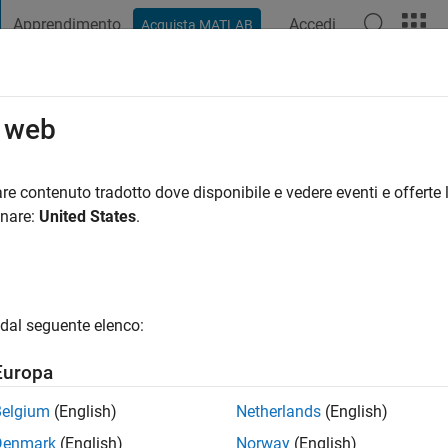
Apprendimento
Accedi
Acquista MATLAB
t Playground
Discussioni
Concorsi
Blog
Pubblica
Altro
o web
re contenuto tradotto dove disponibile e vedere eventi e offerte l
ng:
0
onare:
United States
.
dal seguente elenco:
Europa
Please
login
to endorse this person in a skill
Belgium
(English)
Netherlands
(English)
Denmark
(English)
Norway
(English)