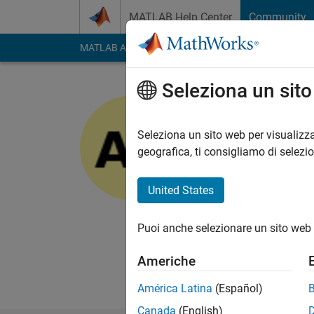
Vai al contenuto
MATLAB Help Center
Community
MATLAB Answers
File Exchange
Cody
AI Cha
Seleziona un sit
Abhishek 
Seleziona un sito web per visualizza
MathWorks
geografica, ti consigliamo di selezi
Last seen: 23 giorni 
Followers:
0
Followi
United States
Follow
Messag
Puoi anche selezionare un sito web 
I am a Application S
Embedded Systems a
Americhe
DISCLAIMER : Any adv
América Latina
(Español)
Canada
(English)