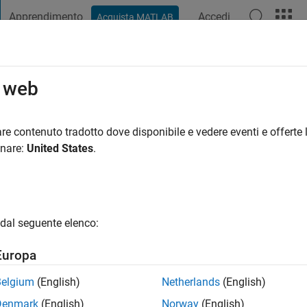
Apprendimento
Accedi
Acquista MATLAB
t Playground
Discussioni
Concorsi
Blog
Pubblica
Altro
o web
Kolla
re contenuto tradotto dove disponibile e vedere eventi e offerte l
onare:
United States
.
fa
|
Attivo dal 2021
ng:
0
gio
dal seguente elenco:
upport Engineer at Mathworks. My major area of interest is Comp
t Mathworks.
Europa
ice or opinions here are my own , and in no way reflect that o
Belgium
(English)
Netherlands
(English)
Denmark
(English)
Norway
(English)