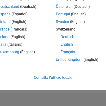
Deutschland
(Deutsch)
Österreich
(Deutsch)
España
(Español)
Portugal
(English)
inland
(English)
Sweden
(English)
rance
(Français)
Switzerland
reland
(English)
Deutsch
talia
(Italiano)
English
Luxembourg
(English)
Français
United Kingdom
(English)
First Answer
Knowledgeable Level 3
27 Jul 2021
15 Feb 2022
Contatta l’ufficio locale