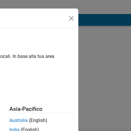
ocali. In base alla tua area
uter Vision ,
Asia-Pacifico
f Mathworks
Australia
(English)
India
(English)