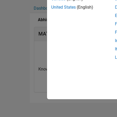
United States
(English)
Dashboard
Badge
Sponsorizzazioni
Abhishek Kolla's Badge
F
F
MATLAB Answers Badge
I
I
Knowledgeable Level 2
Revival Level 3
10 Nov 2021
11 Nov 2021