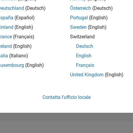
93.838
of 302.028
Deutschland
(Deutsch)
Österreich
(Deutsch)
España
(Español)
Portugal
(English)
REPUTAZIONE
0
inland
(English)
Sweden
(English)
rance
(Français)
Switzerland
CONTRIBUTI
1
Domanda
reland
(English)
Deutsch
0
Risposte
talia
(Italiano)
English
ACCETTAZION
Luxembourg
(English)
Français
DELLE RISPOS
0.0%
12/23
L
05/24
10/24
03/25
08/25
01/26
06/26
United Kingdom
(English)
CRONOLOGIA
VOTI RICEVUTI
0
Contatta l’ufficio locale