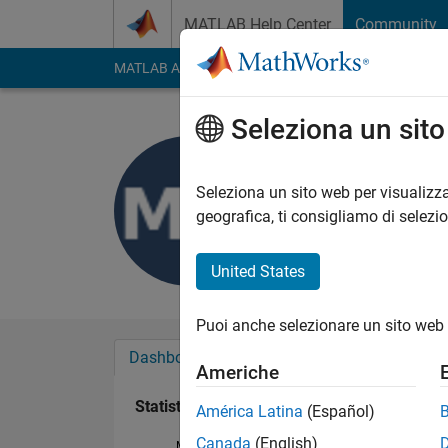
Vai al contenuto
MATLAB Help Center
Community
MATLAB Answers
File Exchange
Cody
AI Cha
Seleziona un sit
mawar mel
Last seen: oltre 4 ann
Seleziona un sito web per visualizza
Followers:
0
Followi
geografica, ti consigliamo di selezi
Follow
United States
Puoi anche selezionare un sito web 
Dashboard
Badge
Sponsorizzazioni
Americhe
Statistica
América Latina
(Español)
Canada
(English)
MATLAB Answers