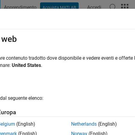
Apprendimento
Accedi
Acquista MATLAB
t Playground
Discussioni
Concorsi
Blog
Pubblica
Altro
o web
ati
i fa
|
Attivo dal 2021
re contenuto tradotto dove disponibile e vedere eventi e offerte l
ng:
0
onare:
United States
.
dal seguente elenco:
Europa
Belgium
(English)
Netherlands
(English)
RANK
Denmark
(English)
Norway
(English)