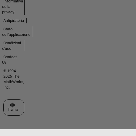
Informativa
sulla
privacy
Antipirateria
Stato
dell'applicazione
Condizioni
d'uso
Contact
Us
© 1994-
2026 The
MathWorks,
Inc.
Seleziona un sito web
Italia