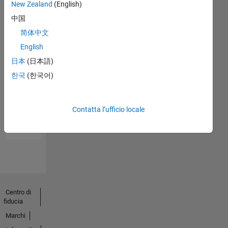
New Zealand
(English)
中国
简体中文
English
日本
(日本語)
한국
(한국어)
No
Endorsements
Contatta l’ufficio locale
received
Centro di
fiducia
Marchi