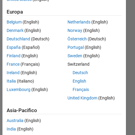
Europa
Follow
Belgium
(English)
Netherlands
(English)
Denmark
(English)
Norway
(English)
Deutschland
(Deutsch)
Österreich
(Deutsch)
Sponsorizzazioni
España
(Español)
Portugal
(English)
Please
Finland
(English)
Sweden
(English)
login
France
(Français)
Switzerland
to
Ireland
(English)
Deutsch
endorse
this
Italia
(Italiano)
English
person
Luxembourg
(English)
Français
in a
United Kingdom
(English)
skill
Asia-Pacifico
Australia
(English)
India
(English)