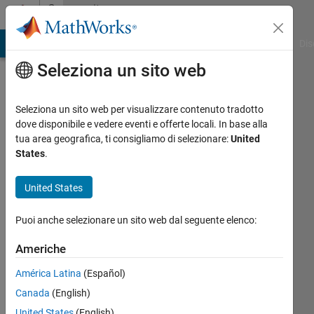
Vai al contenuto
Community
Profile
ATLAB Answers
File Exchange
Cody
AI Chat Playground
Dis
Seleziona un sito web
Seleziona un sito web per visualizzare contenuto tradotto
dove disponibile e vedere eventi e offerte locali. In base alla
Huy
tua area geografica, ti consigliamo di selezionare:
United
States
.
Nguyen
United States
Duc
Attivo
Puoi anche selezionare un sito web dal seguente elenco:
dal 2021
Americhe
Followers:
América Latina
(Español)
0
Following:
Canada
(English)
0
United States
(English)