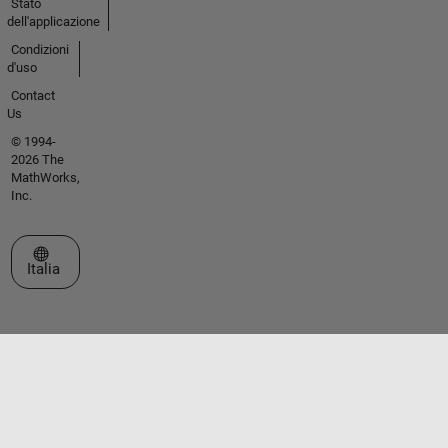
Stato
dell'applicazione
Condizioni
d'uso
Contact
Us
© 1994-
2026 The
MathWorks,
Inc.
Seleziona un sito web
Italia