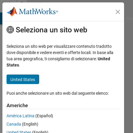
Vai al contenuto
Community
Profile
ATLAB Answers
File Exchange
Cody
AI Chat Playground
Dis
Seleziona un sito web
Seleziona un sito web per visualizzare contenuto tradotto
dove disponibile e vedere eventi e offerte locali. In base alla
tua area geografica, ti consigliamo di selezionare:
United
States
.
United States
지
Puoi anche selezionare un sito web dal seguente elenco:
민
Americhe
이
América Latina
(Español)
Last
Canada
(English)
seen:
United States
(English)