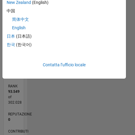
-2
-1
4
3
New Zealand
(English)
中国
2
简体中文
CONTRIBUTI
L
English
1
日本
(日本語)
한국
(한국어)
0
11/21
05/22
11/22
05/23
11/23
05/24
11/24
05/25
11/25
05/26
06/22
01/23
08/23
03/24
10/24
12/25
07/26
07/22
03/23
07/24
03/25
L
Contatta l’ufficio locale
CRONOLOGIA
RANK
93.549
of
302.028
REPUTAZIONE
0
CONTRIBUTI