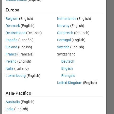
oltre 4
anni fa
Europa
|
Attivo
dal 2021
Belgium
(English)
Netherlands
(English)
Denmark
(English)
Norway
(English)
Followers:
Deutschland
(Deutsch)
Österreich
(Deutsch)
0
Following:
España
(Español)
Portugal
(English)
0
Finland
(English)
Sweden
(English)
France
(Français)
Switzerland
Follow
Ireland
(English)
Deutsch
Italia
(Italiano)
English
Luxembourg
(English)
Français
Dashboard
United Kingdom
(English)
Asia-Pacifico
Statistica
Australia
(English)
M…
India
(English)