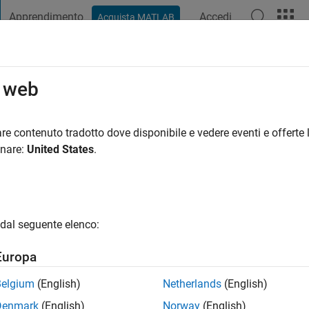
Apprendimento
Accedi
Acquista MATLAB
t Playground
Discussioni
Concorsi
Blog
Pubblica
Altro
o web
sin
re contenuto tradotto dove disponibile e vedere eventi e offerte l
ng:
0
onare:
United States
.
dal seguente elenco:
Europa
Please
login
to endorse this person in a skill
Belgium
(English)
Netherlands
(English)
Denmark
(English)
Norway
(English)