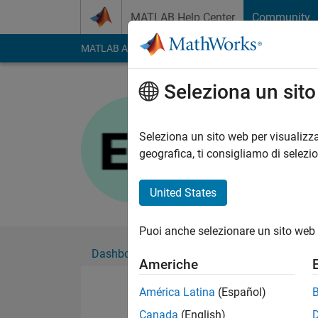
Vai al contenuto
MATLAB Help Center
Community
MATLAB Answers
File Exchange
Cody
AI Cha
Seleziona un sit
Ealam Yas
Seleziona un sito web per visualizza
Followers:
0
Followi
geografica, ti consigliamo di selezi
Follow
United States
Puoi anche selezionare un sito web 
Dashboard
Badge
Sponsorizzazioni
Americhe
América Latina
(Español)
Canada
(English)