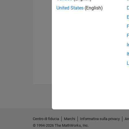
United States
(English)
F
F
I
I
Centro di fiducia
Marchi
Informativa sulla privacy
An
© 1994-2026 The MathWorks, Inc.