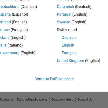
Deutschland
(Deutsch)
Österreich
(Deutsch)
España
(Español)
Portugal
(English)
inland
(English)
Sweden
(English)
rance
(Français)
Switzerland
reland
(English)
Deutsch
talia
(Italiano)
English
Luxembourg
(English)
Français
No Endorsements received
United Kingdom
(English)
Contatta l’ufficio locale
tipirateria
Stato dell'applicazione
Condizioni d'uso
Contact Us