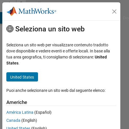
Vai al contenuto
Community
Profile
ATLAB Answers
File Exchange
Cody
AI Chat Playground
Dis
Seleziona un sito web
Seleziona un sito web per visualizzare contenuto tradotto
dove disponibile e vedere eventi e offerte locali. In base alla
Harshitha
tua area geografica, ti consigliamo di selezionare:
United
States
.
Eshwar
United States
Last
seen:
Puoi anche selezionare un sito web dal seguente elenco:
oltre 4
anni fa
Americhe
|
Attivo
dal 2021
América Latina
(Español)
Canada
(English)
Followers:
0
United States
(English)