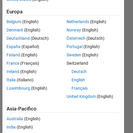
Following:
0
Europa
Belgium
(English)
Netherlands
(English)
Follow
Denmark
(English)
Norway
(English)
Deutschland
(Deutsch)
Österreich
(Deutsch)
España
(Español)
Portugal
(English)
Dashboard
Finland
(English)
Sweden
(English)
France
(Français)
Switzerland
Statistica
Ireland
(English)
Deutsch
M…
All
Italia
(Italiano)
English
C…
Luxembourg
(English)
Français
United Kingdom
(English)
-2
-1
4
5
3
Asia-Pacifico
CONTRIBUTI
2
Australia
(English)
L
India
(English)
1