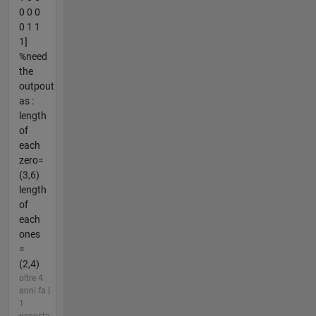
0 0 0
0 1 1
1]
%need
the
outpout
as :
length
of
each
zero=
(3,6)
length
of
each
ones
=
(2,4)
oltre 4
anni fa |
1