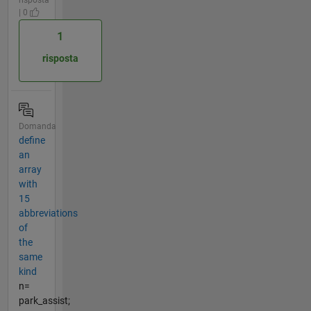
risposta
| 0
1
risposta
Domanda
define
an
array
with
15
abbreviations
of
the
same
kind
n=
park_assist;