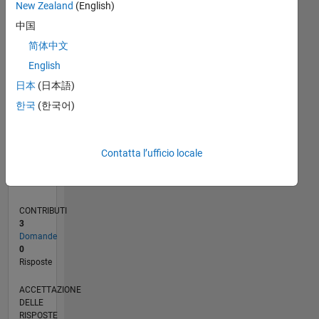
New Zealand
(English)
中国
0
11/21
05/22
11/22
05/23
11/23
05/24
11/24
05/25
11/25
05/26
06/22
01/23
08/23
03/24
10/24
12/25
07/26
07/22
03/23
07/24
03/25
L
简体中文
CRONOLOGIA
English
日本
(日本語)
RANK
한국
(한국어)
92.206
of
302.028
Contatta l’ufficio locale
REPUTAZIONE
0
CONTRIBUTI
3
Domande
0
Risposte
ACCETTAZIONE
DELLE
RISPOSTE