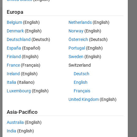
Europa
Sponsorizzazioni
Belgium
(English)
Netherlands
(English)
Denmark
(English)
Norway
(English)
Please
login
Deutschland
(Deutsch)
Österreich
(Deutsch)
to
España
(Español)
Portugal
(English)
endorse
Finland
(English)
Sweden
(English)
this
person
France
(Français)
Switzerland
in a
Ireland
(English)
Deutsch
skill
Italia
(Italiano)
English
Luxembourg
(English)
Français
United Kingdom
(English)
Asia-Pacifico
Australia
(English)
India
(English)