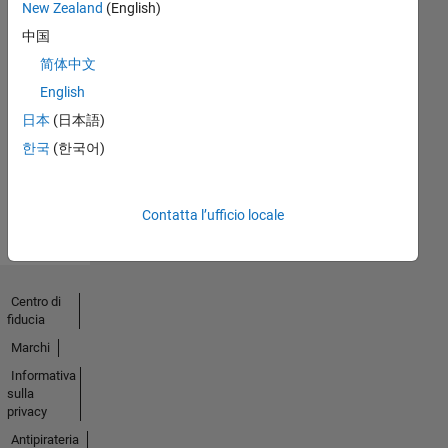
New Zealand
(English)
中国
简体中文
No
English
Endorsements
日本
(日本語)
received
한국
(한국어)
Contatta l’ufficio locale
Centro di
fiducia
Marchi
Informativa
sulla
privacy
Antipirateria