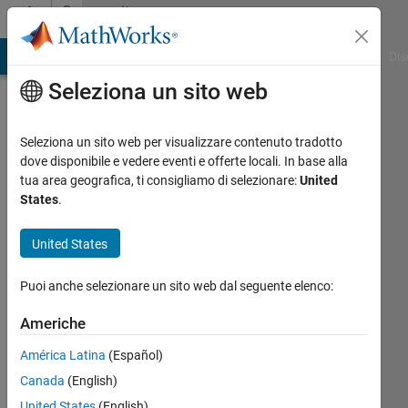
Vai al contenuto
Community
Profile
ATLAB Answers
File Exchange
Cody
AI Chat Playground
Dis
Seleziona un sito web
Seleziona un sito web per visualizzare contenuto tradotto
dove disponibile e vedere eventi e offerte locali. In base alla
arushi
tua area geografica, ti consigliamo di selezionare:
United
States
.
Attivo
dal 2022
United States
Followers:
Puoi anche selezionare un sito web dal seguente elenco:
1
Following:
Americhe
0
América Latina
(Español)
Canada
(English)
Follow
United States
(English)