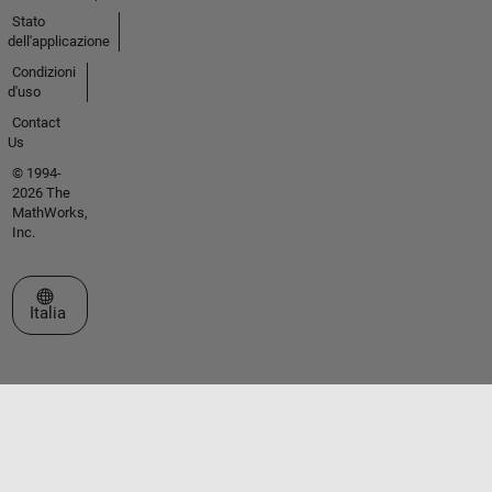
Stato
dell'applicazione
Condizioni
d'uso
Contact
Us
© 1994-
2026 The
MathWorks,
Inc.
Seleziona un sito web
Italia