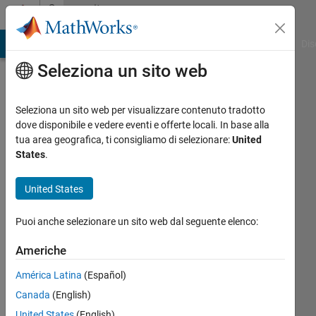
Vai al contenuto
Community
Profile
ATLAB Answers
File Exchange
Cody
AI Chat Playground
Dis
Seleziona un sito web
Seleziona un sito web per visualizzare contenuto tradotto
dove disponibile e vedere eventi e offerte locali. In base alla
Valentin
tua area geografica, ti consigliamo di selezionare:
United
States
.
Boutrouche
United States
MathWorks
Puoi anche selezionare un sito web dal seguente elenco:
Americhe
Followers:
4
América Latina
(Español)
Following:
Canada
(English)
1
United States
(English)