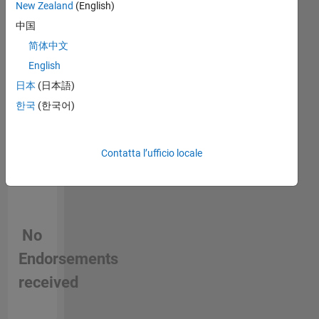
New Zealand
(English)
person
in a
中国
skill
简体中文
English
日本
(日本語)
한국
(한국어)
Contatta l’ufficio locale
No
Endorsements
received