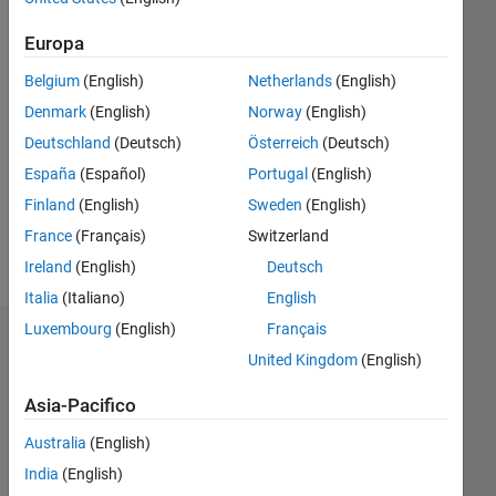
Europa
Follow
Belgium
(English)
Netherlands
(English)
Messaggio
Denmark
(English)
Norway
(English)
Deutschland
(Deutsch)
Österreich
(Deutsch)
España
(Español)
Portugal
(English)
Finland
(English)
Sweden
(English)
Spoken
France
(Français)
Switzerland
Languages:
Ireland
(English)
Deutsch
English,
French
Italia
(Italiano)
English
Luxembourg
(English)
Français
Sponsorizzazioni
United Kingdom
(English)
Please
Asia-Pacifico
login
to
Australia
(English)
endorse
India
(English)
this