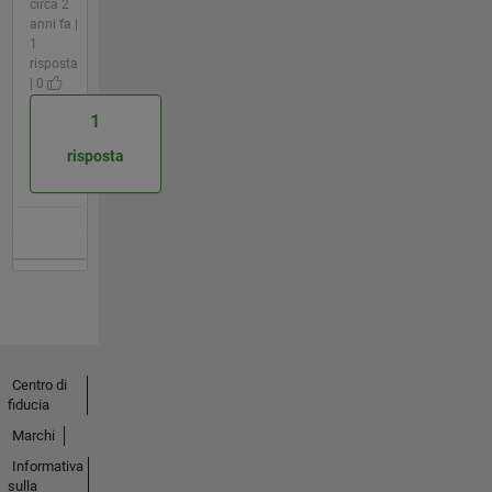
circa 2
anni fa |
1
risposta
| 0
1
risposta
Centro di
fiducia
Marchi
Informativa
sulla