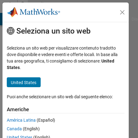
Vai al contenuto
Community
Profile
ATLAB Answers
File Exchange
Cody
AI Chat Playground
Dis
Seleziona un sito web
Seleziona un sito web per visualizzare contenuto tradotto
dove disponibile e vedere eventi e offerte locali. In base alla
Jishnu
tua area geografica, ti consigliamo di selezionare:
United
States
.
Subramonian
United States
MathWorks
Puoi anche selezionare un sito web dal seguente elenco:
Last
Americhe
seen: 3
mesi fa
América Latina
(Español)
|
Attivo
Canada
(English)
dal 2024
United States
(English)