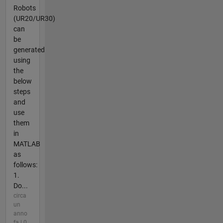
Robots
(UR20/UR30)
can
be
generated
using
the
below
steps
and
use
them
in
MATLAB
as
follows:
1.
Do...
circa
un
anno
fa | 0