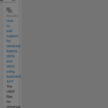
Risposto
How
to
add
support
for
Universal
Robots
UR20
and
UR30
using
loadrobot
API?
The
URDF
files
for
Universal