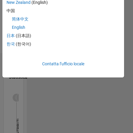
English
New Zealand
(English)
and
Pronouns:
UAVs
中国
He/him
development.
Professional
简体中文
I have
Interests:
English
passion
Robotics,
for
日本
(日本語)
Quadcopters
MathWorks
and
한국
(한국어)
products,
Drones
programming,
software
Dashboard
Contatta l’ufficio locale
development
and
Statistica
software
architecture.
M…
Disclaimer:
All
opinions
-2
-1
4
3
I
express
2
CONTRIBUTI
on this
forum
L