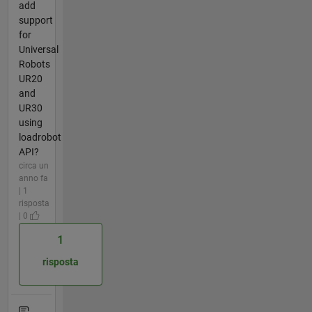
add
support
for
Universal
Robots
UR20
and
UR30
using
loadrobot
API?
circa un
anno fa
| 1
risposta
| 0
1
risposta