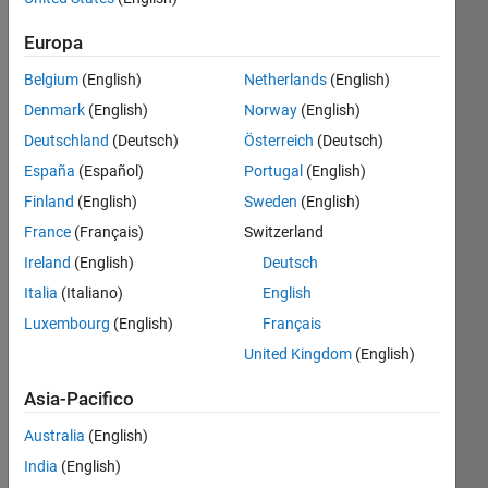
Followers:
Europa
0
Following:
Belgium
(English)
Netherlands
(English)
0
Denmark
(English)
Norway
(English)
Deutschland
(Deutsch)
Österreich
(Deutsch)
Follow
España
(Español)
Portugal
(English)
Messaggio
Finland
(English)
Sweden
(English)
I am
France
(Français)
Switzerland
Software
Ireland
(English)
Deutsch
Developer
at
Italia
(Italiano)
English
MathWorks
Luxembourg
(English)
Français
Mostra
and
altro
United Kingdom
(English)
work
Programming
on
Languages:
Asia-Pacifico
areas
MATLAB
related
Australia
(English)
Spoken
to
Languages:
India
(English)
Robotics