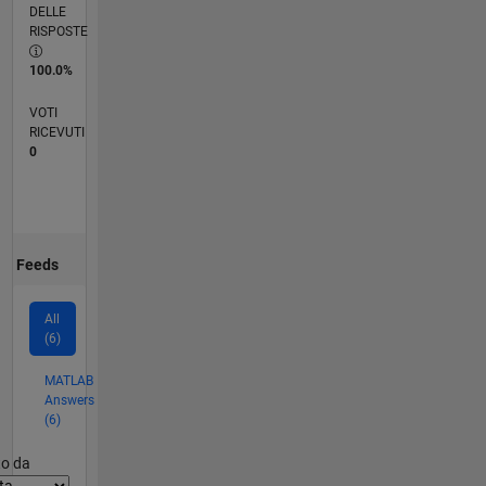
DELLE
RISPOSTE
100.0%
VOTI
RICEVUTI
0
Feeds
All
(6)
MATLAB
Answers
(6)
er2
to da