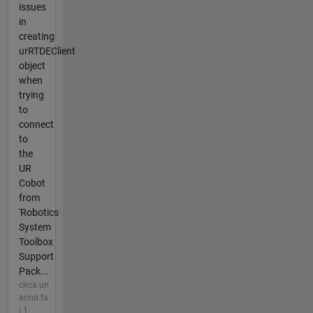
issues
in
creating
urRTDEClient
object
when
trying
to
connect
to
the
UR
Cobot
from
'Robotics
System
Toolbox
Support
Pack...
circa un
anno fa
| 1