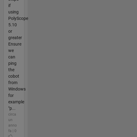
if
using
PolyScope
5.10
or
greater
Ensure
we
can
ping
the
cobot
from
Windows
for
example
"p...
circa
un
anno
fa | 0