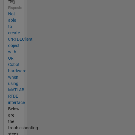
Risposto
Not
able
to
create
urRTDEClient
object
with
UR
Cobot
hardware
when
using
MATLAB
RTDE
interface
Below
are
the
troubleshooting
steps