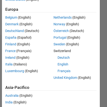
Following:
0
Europa
Belgium
(English)
Netherlands
(English)
Follow
Denmark
(English)
Norway
(English)
Deutschland
(Deutsch)
Österreich
(Deutsch)
España
(Español)
Portugal
(English)
Dashboard
Finland
(English)
Sweden
(English)
France
(Français)
Switzerland
Statistica
Ireland
(English)
Deutsch
M…
Italia
(Italiano)
English
Luxembourg
(English)
Français
-2
-1
3
2
United Kingdom
(English)
Asia-Pacifico
CONTRIBUTI
L
1
Australia
(English)
India
(English)