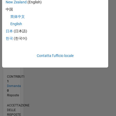
New Zealand
(English)
中国
0
02/23
07/23
12/23
05/24
10/24
03/25
08/25
01/26
06/26
08/23
02/24
08/24
02/25
02/26
08/26
L
简体中文
CRONOLOGIA
English
日本
(日本語)
RANK
한국
(한국어)
182.691
of
302.023
Contatta l’ufficio locale
REPUTAZIONE
0
CONTRIBUTI
1
Domanda
0
Risposte
ACCETTAZIONE
DELLE
RISPOSTE