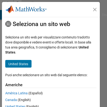
Vai al contenuto
Community
Profile
ATLAB Answers
File Exchange
Cody
AI Chat Playground
Dis
Seleziona un sito web
Seleziona un sito web per visualizzare contenuto tradotto
dove disponibile e vedere eventi e offerte locali. In base alla
소
tua area geografica, ti consigliamo di selezionare:
United
States
.
강
United States
Last
seen:
Puoi anche selezionare un sito web dal seguente elenco:
oltre 2
anni fa
Americhe
|
Attivo
dal 2023
América Latina
(Español)
Canada
(English)
Followers:
0
United States
(English)