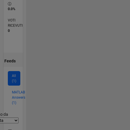
0.0%
VOTI
RICEVUTI
0
Feeds
All
(1)
MATLAB
Answers
(1)
er2
to da