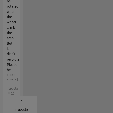
be
rotated
when
the
wheel
climb
the
step.
But
it
didn't
revolute.
Please
hel...
oltre 3
anni fa |
1
risposta
| 0
1
risposta