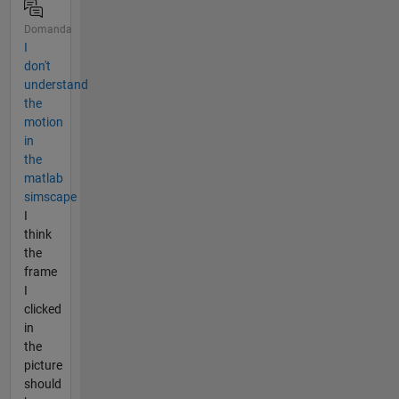
Domanda
I
don't
understand
the
motion
in
the
matlab
simscape
I
think
the
frame
I
clicked
in
the
picture
should