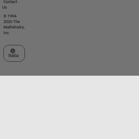
Contact
Us
© 1994-
2026 The
MathWorks,
Inc.
Seleziona un sito web
Italia