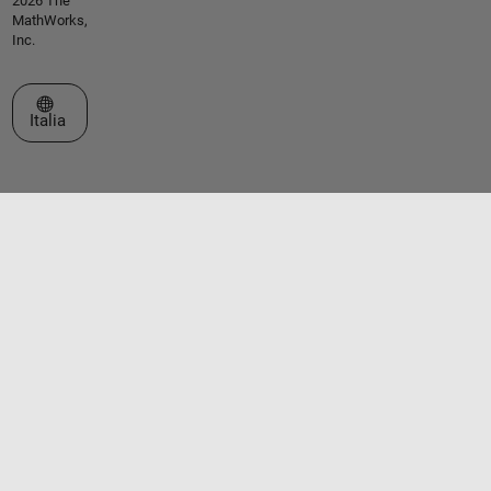
2026 The
MathWorks,
Inc.
Seleziona un sito web
Italia