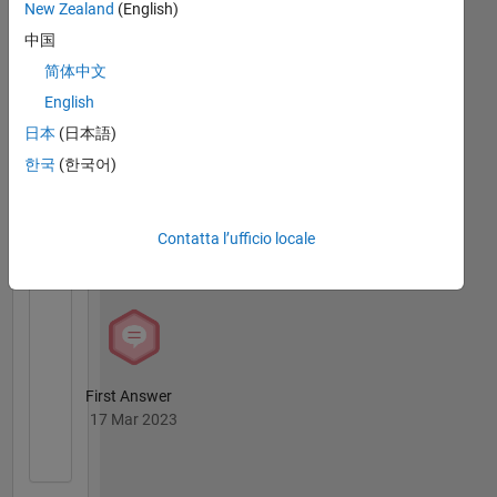
I
New Zealand
(English)
Badge
completed
中国
some
MATLAB
简体中文
graduate
Answers
Tutto
coursework
English
Badge
in
日本
(日本語)
communication
한국
(한국어)
systems
and
image
processing
Contatta l’ufficio locale
Knowledgeable Level 2
at Tufts
10 Jul 2025
University.
More
than
half of
my
First Answer
career
17 Mar 2023
was
spent
working
on