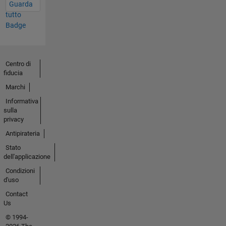
Guarda
software
tutto
for
Badge
color
reproduction
systems.
When
Centro di
I'm off
fiducia
the
Marchi
clock, I
Informativa
love
sulla
watching
privacy
and
Antipirateria
taking
pictures
Stato
dell'applicazione
of birds
and
Condizioni
learning
d'uso
about
Contact
their
Us
beautiful
© 1994-
lives.