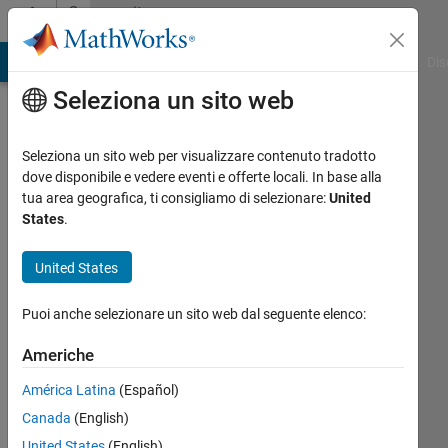
Vai al contenuto
Community
Profile
ATLAB Answers
File Exchange
Cody
AI Chat Playground
Dis
Seleziona un sito web
Seleziona un sito web per visualizzare contenuto tradotto
dove disponibile e vedere eventi e offerte locali. In base alla
Toshia
tua area geografica, ti consigliamo di selezionare:
United
States
.
M
United States
Puoi anche selezionare un sito web dal seguente elenco:
Attivo
dal 2023
Americhe
Followers:
América Latina
(Español)
1
Canada
(English)
Following:
0
United States
(English)