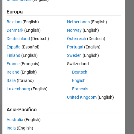
Europa
Follow
Belgium
(English)
Netherlands
(English)
Messaggio
Denmark
(English)
Norway
(English)
MathWorks
Deutschland
(Deutsch)
Österreich
(Deutsch)
principal
España
(Español)
Portugal
(English)
engineering
technical
Finland
(English)
Sweden
(English)
writer. I
Mostra
France
(Français)
Switzerland
have
altro
Ireland
(English)
Deutsch
B.S. in
Spoken
Imaging
Italia
(Italiano)
English
Languages:
and
English
Luxembourg
(English)
Français
Photographic
Pronouns:
United Kingdom
(English)
Technology
She/her
from
Asia-Pacifico
Rochester
Badge
Institute
Australia
(English)
of
Toshia
India
(English)
Technology.
M's