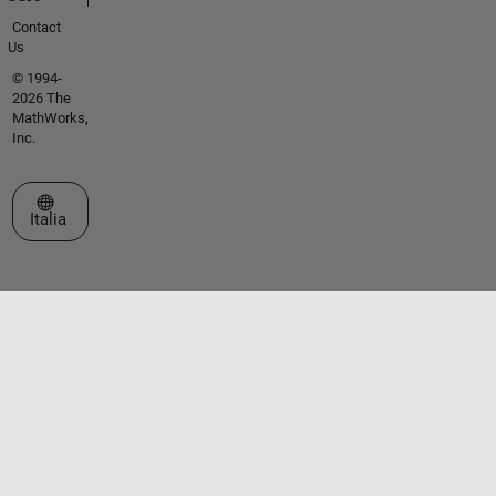
Contact
Us
© 1994-
2026 The
MathWorks,
Inc.
Seleziona un sito web
Italia