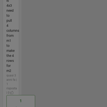
is
4x3
need
to
pull
4
columns
from
m1
to
make
the 4
rows
for
m2
quasi 3
anni fa |
1
risposta
| 0
1