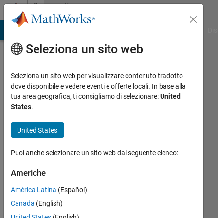
Vai al contenuto
Community
Profile
ATLAB Answers
File Exchange
Cody
AI Chat Playground
Dis
Seleziona un sito web
Seleziona un sito web per visualizzare contenuto tradotto
dove disponibile e vedere eventi e offerte locali. In base alla
Brandon
tua area geografica, ti consigliamo di selezionare:
United
States
.
Last
seen:
United States
oltre 2
anni fa
Puoi anche selezionare un sito web dal seguente elenco:
|
Attivo
dal 2023
Americhe
Followers:
América Latina
(Español)
0
Canada
(English)
Following:
United States
(English)
0