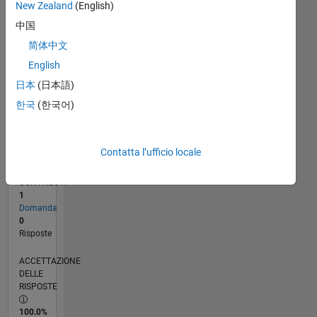
New Zealand
(English)
09/23
01/24
05/24
09/24
01/25
05/25
09/25
01/26
05/26
02/24
07/24
12/24
10/25
03/26
08/26
L
中国
CRONOLOGIA
简体中文
English
RANK
日本
(日本語)
191.491
of
한국
(한국어)
302.034
REPUTAZIONE
Contatta l’ufficio locale
0
CONTRIBUTI
1
Domanda
0
Risposte
ACCETTAZIONE
DELLE
RISPOSTE
100.0%