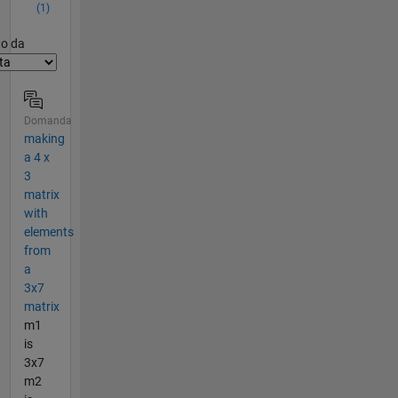
(1)
er2
to da
Domanda
making
a 4 x
3
matrix
with
elements
from
a
3x7
matrix
m1
is
3x7
m2