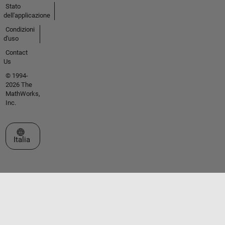
Stato
dell'applicazione
Condizioni
d'uso
Contact
Us
© 1994-
2026 The
MathWorks,
Inc.
Seleziona un sito web
Italia