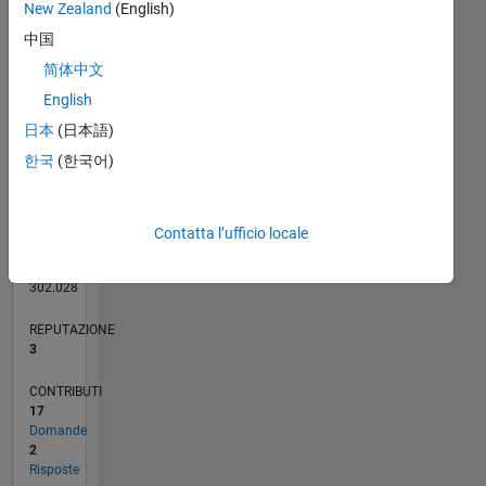
CONTRIBUTI
New Zealand
(English)
L
3
中国
2
简体中文
1
English
0
日本
(日本語)
12/13
04/15
08/16
12/17
04/19
08/20
12/21
04/23
08/24
12/25
06/15
12/16
06/18
12/19
06/21
12/22
06/24
09/15
06/17
03/19
12/20
09/22
03/26
L
CRONOLOGIA
한국
(한국어)
RANK
Contatta l’ufficio locale
14.494
of
302.028
REPUTAZIONE
3
CONTRIBUTI
17
Domande
2
Risposte