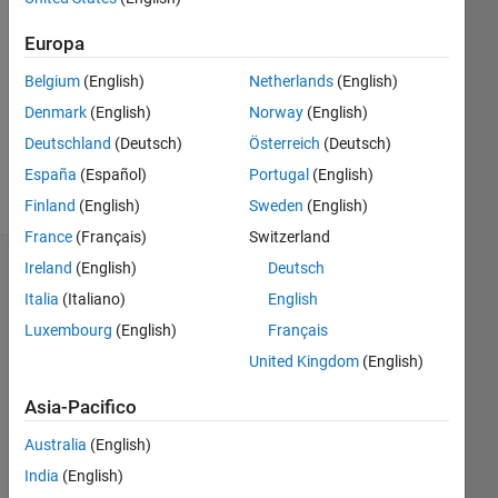
0
Europa
Following:
0
Belgium
(English)
Netherlands
(English)
Denmark
(English)
Norway
(English)
Follow
Deutschland
(Deutsch)
Österreich
(Deutsch)
España
(Español)
Portugal
(English)
Messaggio
Finland
(English)
Sweden
(English)
France
(Français)
Switzerland
Ireland
(English)
Deutsch
Dashboard
Italia
(Italiano)
English
Statistica
Luxembourg
(English)
Français
United Kingdom
(English)
M…
Asia-Pacifico
-2
-1
7
6
Australia
(English)
5
India
(English)
4