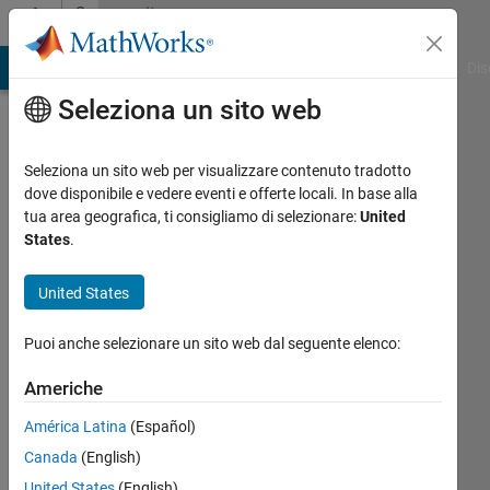
Vai al contenuto
Community
Profile
ATLAB Answers
File Exchange
Cody
AI Chat Playground
Dis
Seleziona un sito web
Seleziona un sito web per visualizzare contenuto tradotto
dove disponibile e vedere eventi e offerte locali. In base alla
Daniel
tua area geografica, ti consigliamo di selezionare:
United
States
.
TU
München
United States
Last
Puoi anche selezionare un sito web dal seguente elenco:
seen:
quasi 5
Americhe
anni fa
|
Attivo
América Latina
(Español)
dal 2013
Canada
(English)
United States
(English)
Followers: