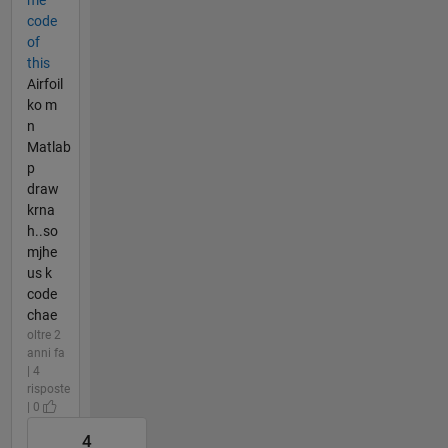
code
of
this
Airfoil
ko m
n
Matlab
p
draw
krna
h..so
mjhe
us k
code
chae
oltre 2
anni fa
| 4
risposte
| 0
4