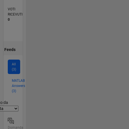
VOTI
RICEVUTI
0
Feeds
All
(3)
MATLAB
Answers
(3)
er2
to da
Domanda