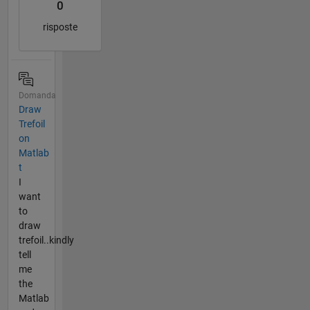
0
risposte
Domanda
Draw
Trefoil
on
Matlab
t
I
want
to
draw
trefoil..kindly
tell
me
the
Matlab