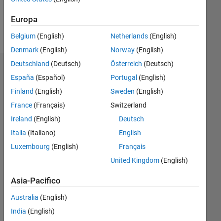
Europa
Follow
Belgium
(English)
Netherlands
(English)
Denmark
(English)
Norway
(English)
Deutschland
(Deutsch)
Österreich
(Deutsch)
Dashboard
España
(Español)
Portugal
(English)
Finland
(English)
Sweden
(English)
Statistica
France
(Français)
Switzerland
M…
Ireland
(English)
Deutsch
Italia
(Italiano)
English
-2
-1
5
4
Luxembourg
(English)
Français
3
United Kingdom
(English)
CONTRIBUTI
L
2
Asia-Pacifico
Australia
(English)
1
India
(English)
0