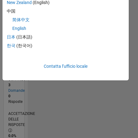
New Zealand
(English)
11/23
03/24
07/24
11/24
03/25
07/25
11/25
03/26
07/26
04/24
09/24
02/25
12/25
05/26
L
中国
CRONOLOGIA
简体中文
English
RANK
日本
(日本語)
193.384
of
한국
(한국어)
302.028
REPUTAZIONE
Contatta l’ufficio locale
0
CONTRIBUTI
3
Domande
0
Risposte
ACCETTAZIONE
DELLE
RISPOSTE
0.0%