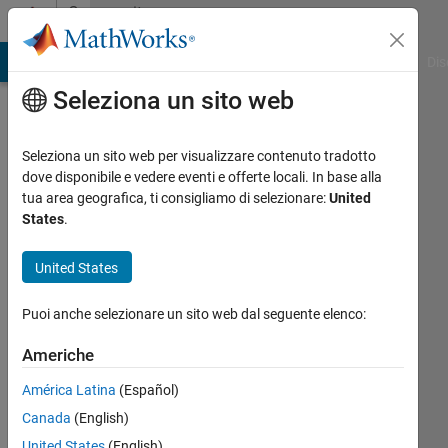
Vai al contenuto
Community
Profile
ATLAB Answers
File Exchange
Cody
AI Chat Playground
Dis
Seleziona un sito web
Seleziona un sito web per visualizzare contenuto tradotto
dove disponibile e vedere eventi e offerte locali. In base alla
Aina
tua area geografica, ti consigliamo di selezionare:
United
States
.
Last
seen:
United States
oltre 2
anni fa
Puoi anche selezionare un sito web dal seguente elenco:
|
Attivo
dal 2023
Americhe
Followers:
América Latina
(Español)
0
Canada
(English)
Following:
United States
(English)
0