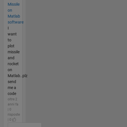
Missile
on
Matlab
software
I
want
to
plot
missile
and
rocket
on
Matlab..plz
send
me a
code
oltre 2
anni fa
| 0
risposte
| 0