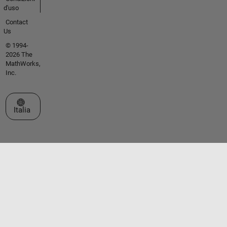
d'uso
Contact
Us
© 1994-
2026 The
MathWorks,
Inc.
Seleziona un sito web
Italia