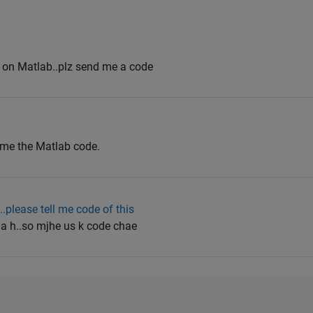
et on Matlab..plz send me a code
ll me the Matlab code.
..please tell me code of this
na h..so mjhe us k code chae