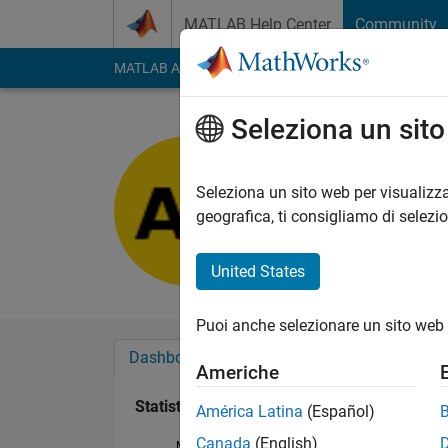
Vai al contenuto
MATLAB Help Center
Community
MATLAB Answers
File Exchange
Cody
AI Cha
Seleziona un sit
Aina
Last seen: oltre 2 ann
Seleziona un sito web per visualizza
Followers:
0
Followi
geografica, ti consigliamo di selezi
Follow
United States
Puoi anche selezionare un sito web 
Dashboard
Badge
Sponsorizzazioni
Americhe
Statistica
América Latina
(Español)
Canada
(English)
MATLAB Answers