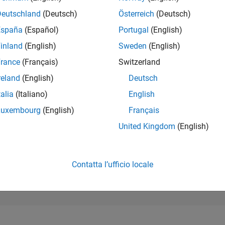
193.380
of 302.025
Deutschland
(Deutsch)
Österreich
(Deutsch)
España
(Español)
Portugal
(English)
REPUTAZIONE
0
inland
(English)
Sweden
(English)
rance
(Français)
Switzerland
CONTRIBUTI
3
Domande
reland
(English)
Deutsch
0
Risposte
talia
(Italiano)
English
ACCETTAZION
Luxembourg
(English)
Français
DELLE RISPOS
0.0%
02/25
L
05/25
08/25
11/25
02/26
05/26
08/26
United Kingdom
(English)
CRONOLOGIA
VOTI RICEVUTI
0
Contatta l’ufficio locale