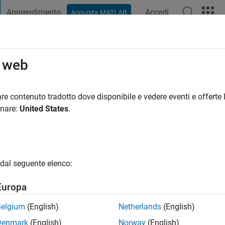
Apprendimento
Accedi
Acquista MATLAB
t Playground
Discussioni
Concorsi
Blog
Pubblica
Altro
o web
i fa
|
Attivo dal 2023
re contenuto tradotto dove disponibile e vedere eventi e offerte l
ng:
0
onare:
United States
.
dal seguente elenco:
Europa
Belgium
(English)
Netherlands
(English)
RANK
Denmark
(English)
Norway
(English)