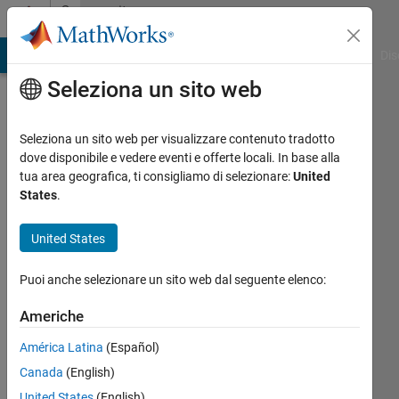
Vai al contenuto
Community
Profile
ATLAB Answers
File Exchange
Cody
AI Chat Playground
Dis
Seleziona un sito web
Seleziona un sito web per visualizzare contenuto tradotto
dove disponibile e vedere eventi e offerte locali. In base alla
Aman
tua area geografica, ti consigliamo di selezionare:
United
States
.
Last
seen:
United States
quasi 2
anni fa
Puoi anche selezionare un sito web dal seguente elenco:
|
Attivo
dal 2024
Americhe
Followers:
América Latina
(Español)
0
Canada
(English)
Following:
United States
(English)
0