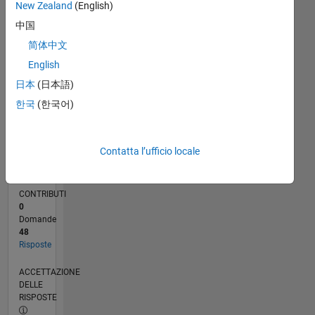
New Zealand
(English)
01/24
05/24
09/24
01/25
05/25
09/25
01/26
05/26
06/24
11/24
04/25
02/26
07/26
L
中国
CRONOLOGIA
简体中文
English
RANK
日本
(日本語)
2.524
of
한국
(한국어)
302.031
REPUTAZIONE
Contatta l’ufficio locale
24
CONTRIBUTI
0
Domande
48
Risposte
ACCETTAZIONE
DELLE
RISPOSTE