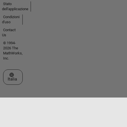
Stato
dell'applicazione
Condizioni
d'uso
Contact
Us
© 1994-
2026 The
MathWorks,
Inc.
Seleziona un sito web
Italia