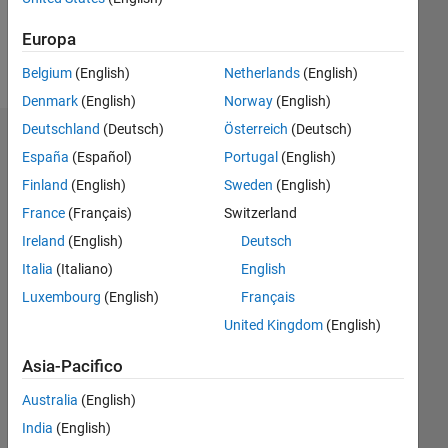
Europa
Follow
Belgium
(English)
Netherlands
(English)
Denmark
(English)
Norway
(English)
Deutschland
(Deutsch)
Österreich
(Deutsch)
Dashboard
España
(Español)
Portugal
(English)
Finland
(English)
Sweden
(English)
Statistica
France
(Français)
Switzerland
M…
Ireland
(English)
Deutsch
Italia
(Italiano)
English
12
-2
-1
-4
1
3
5
7
10
Luxembourg
(English)
Français
8
United Kingdom
(English)
CONTRIBUTI
6
10
Asia-Pacifico
4
Australia
(English)
2
India
(English)
0