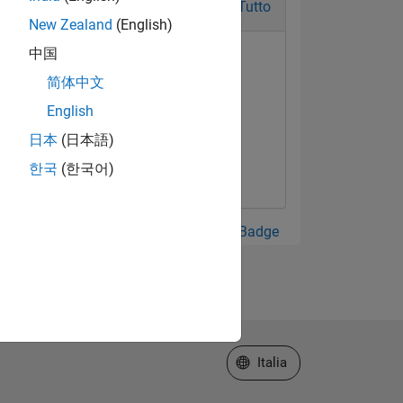
Tutto
New Zealand
(English)
中国
简体中文
English
日本
(日本語)
한국
(한국어)
Guarda tutto Badge
Seleziona un sito web
Italia