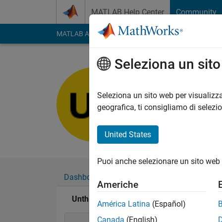
Vai al contenuto
MATLAB Help Center
Community
MATLAB Answers
File Exchange
Cody
AI Cha
Seleziona un sit
Unthinkabl
Last seen: oltre 2 ann
Seleziona un sito web per visualizza
Followers:
0
Followi
geografica, ti consigliamo di selezi
Follow
United States
Puoi anche selezionare un sito web 
Dashboard
Badge
Sponsorizzazioni
Americhe
Unthinkable sol's Badge
América Latina
(Español)
Canada
(English)