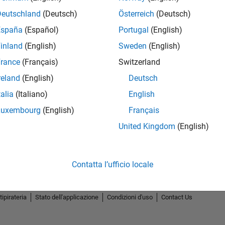
Deutschland
(Deutsch)
Österreich
(Deutsch)
España
(Español)
Portugal
(English)
inland
(English)
Sweden
(English)
rance
(Français)
Switzerland
reland
(English)
Deutsch
talia
(Italiano)
English
Luxembourg
(English)
Français
United Kingdom
(English)
Contatta l’ufficio locale
tipirateria
Stato dell'applicazione
Condizioni d'uso
Contact Us