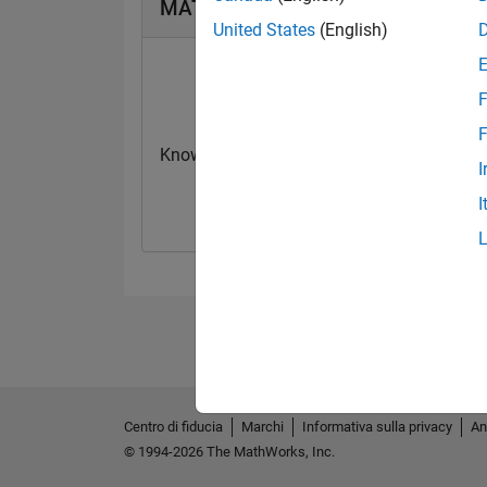
MATLAB Answers Badge
United States
(English)
F
F
Knowledgeable Level 1
First Answer
I
17 Apr 2024
17 Apr 2024
I
Centro di fiducia
Marchi
Informativa sulla privacy
An
© 1994-2026 The MathWorks, Inc.