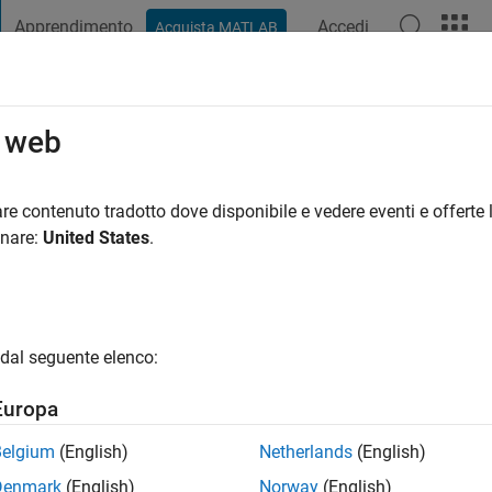
Apprendimento
Accedi
Acquista MATLAB
t Playground
Discussioni
Concorsi
Blog
Pubblica
Altro
o web
e sol
i fa
|
Attivo dal 2024
re contenuto tradotto dove disponibile e vedere eventi e offerte l
ng:
0
onare:
United States
.
dal seguente elenco:
Europa
Belgium
(English)
Netherlands
(English)
Denmark
(English)
Norway
(English)