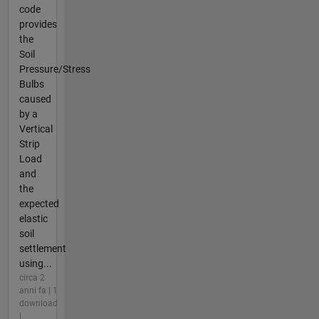
code
provides
the
Soil
Pressure/Stress
Bulbs
caused
by a
Vertical
Strip
Load
and
the
expected
elastic
soil
settlement
using...
circa 2
anni fa | 1
download
|