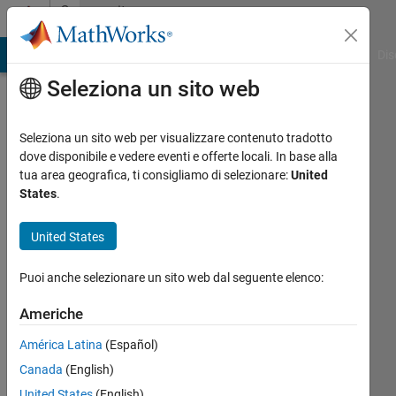
Vai al contenuto
Community
Profile
ATLAB Answers
File Exchange
Cody
AI Chat Playground
Dis
Seleziona un sito web
Seleziona un sito web per visualizzare contenuto tradotto
dove disponibile e vedere eventi e offerte locali. In base alla
Carlos
tua area geografica, ti consigliamo di selezionare:
United
States
.
Vargas
United States
Last
seen:
Puoi anche selezionare un sito web dal seguente elenco:
10 mesi
fa
Americhe
|
Attivo
dal 2024
América Latina
(Español)
Canada
(English)
Followers:
0
United States
(English)