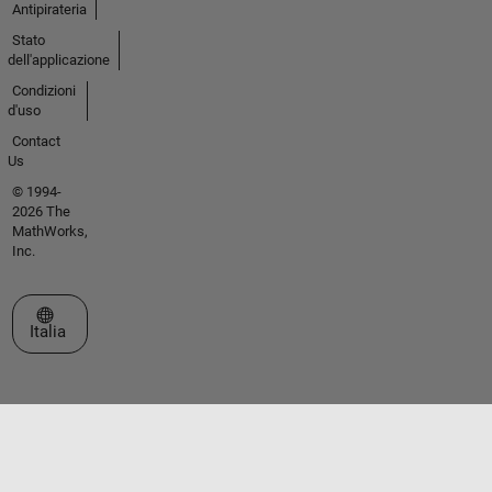
Antipirateria
Stato
dell'applicazione
Condizioni
d'uso
Contact
Us
© 1994-
2026 The
MathWorks,
Inc.
Seleziona un sito web
Italia