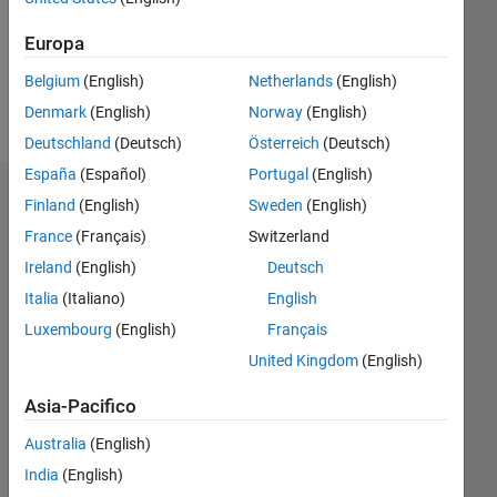
Following:
1
Europa
Belgium
(English)
Netherlands
(English)
Follow
Denmark
(English)
Norway
(English)
Deutschland
(Deutsch)
Österreich
(Deutsch)
España
(Español)
Portugal
(English)
Dashboard
Finland
(English)
Sweden
(English)
France
(Français)
Switzerland
Statistica
Ireland
(English)
Deutsch
F…
All
Italia
(Italiano)
English
C…
Luxembourg
(English)
Français
United Kingdom
(English)
-2
-1
3
4
2
Asia-Pacifico
CONTRIBUTI
Australia
(English)
L
1
India
(English)