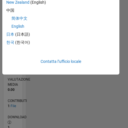
New Zealand
(English)
中国
0
07/24
10/24
01/25
04/25
07/25
10/25
01/26
04/26
07/26
11/24
03/25
11/25
03/26
L
简体中文
CRONOLOGIA
English
日本
(日本語)
RANK
한국
(한국어)
17.400
of
21.505
Contatta l’ufficio locale
REPUTAZIONE
5
VALUTAZIONE
MEDIA
0.00
CONTRIBUTI
1
File
DOWNLOAD
1