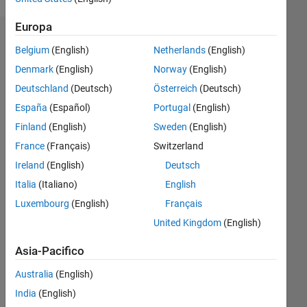
Europa
Sponsorizzazioni
Belgium
(English)
Netherlands
(English)
Denmark
(English)
Norway
(English)
Please
login
Deutschland
(Deutsch)
Österreich
(Deutsch)
to
España
(Español)
Portugal
(English)
endorse
Finland
(English)
Sweden
(English)
this
person
France
(Français)
Switzerland
in a
Ireland
(English)
Deutsch
skill
Italia
(Italiano)
English
Luxembourg
(English)
Français
United Kingdom
(English)
Asia-Pacifico
Australia
(English)
India
(English)