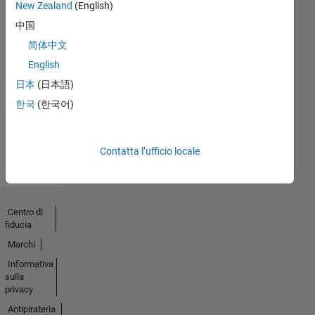
New Zealand
(English)
中国
简体中文
No
English
Endorsements
日本
(日本語)
received
한국
(한국어)
Contatta l’ufficio locale
Centro di
fiducia
Marchi
Informativa
sulla
privacy
Antipirateria