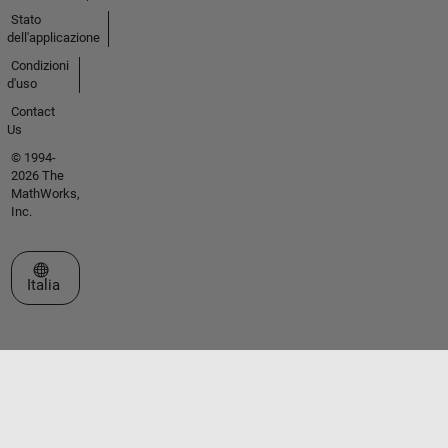
Stato
dell'applicazione
Condizioni
d'uso
Contact
Us
© 1994-
2026 The
MathWorks,
Inc.
Seleziona un sito web
Italia