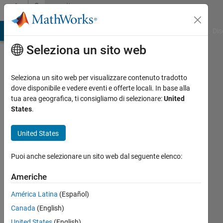
Vai al contenuto
Community
Profile
ATLAB Answers
File Exchange
Cody
AI Chat Playground
Dis
Seleziona un sito web
Seleziona un sito web per visualizzare contenuto tradotto
dove disponibile e vedere eventi e offerte locali. In base alla
Shah
tua area geografica, ti consigliamo di selezionare:
United
States
.
Attivo
dal 2024
United States
Followers:
Puoi anche selezionare un sito web dal seguente elenco:
0
Following:
Americhe
1
América Latina
(Español)
Canada
(English)
Follow
United States
(English)