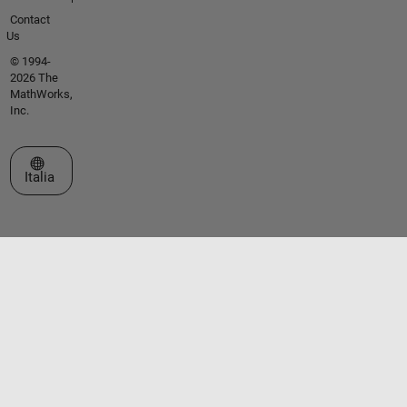
Contact
Us
© 1994-
2026 The
MathWorks,
Inc.
Seleziona un sito web
Italia