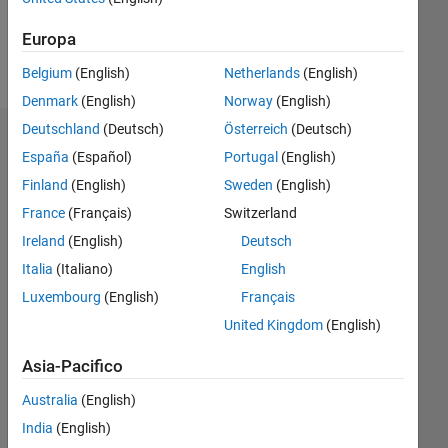
Europa
Follow
Belgium
(English)
Netherlands
(English)
Denmark
(English)
Norway
(English)
Deutschland
(Deutsch)
Österreich
(Deutsch)
Badge
España
(Español)
Portugal
(English)
Paul's
Finland
(English)
Sweden
(English)
Badge
France
(Français)
Switzerland
Ireland
(English)
Deutsch
MATLAB
Answers
Tutto
Italia
(Italiano)
English
Badge
Luxembourg
(English)
Français
United Kingdom
(English)
Asia-Pacifico
Australia
(English)
36 Month Streak
India
(English)
02 Apr 2023