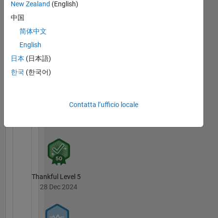
New Zealand
(English)
中国
简体中文
English
Guiding Light
15 Apr 2022
日本
(日本語)
한국
(한국어)
Contatta l’ufficio locale
Knowledgeable Level 5
25 May 2021
Thankful Level 5
28 Dec 2024