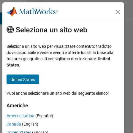
Vai al contenuto
Community
Profile
ATLAB Answers
File Exchange
Cody
AI Chat Playground
Dis
Seleziona un sito web
Seleziona un sito web per visualizzare contenuto tradotto
dove disponibile e vedere eventi e offerte locali. In base alla
Paul
tua area geografica, ti consigliamo di selezionare:
United
States
.
Last
seen: 1
United States
giorno
fa
Puoi anche selezionare un sito web dal seguente elenco:
|
Attivo
dal 2011
Americhe
Followers:
América Latina
(Español)
10
Canada
(English)
Following:
United States
(English)
0