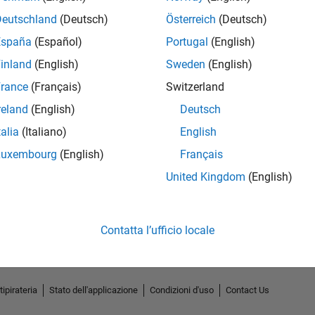
Deutschland
(Deutsch)
Österreich
(Deutsch)
España
(Español)
Portugal
(English)
inland
(English)
Sweden
(English)
rance
(Français)
Switzerland
reland
(English)
Deutsch
talia
(Italiano)
English
Luxembourg
(English)
Français
No Endorsements received
United Kingdom
(English)
Contatta l’ufficio locale
tipirateria
Stato dell'applicazione
Condizioni d'uso
Contact Us