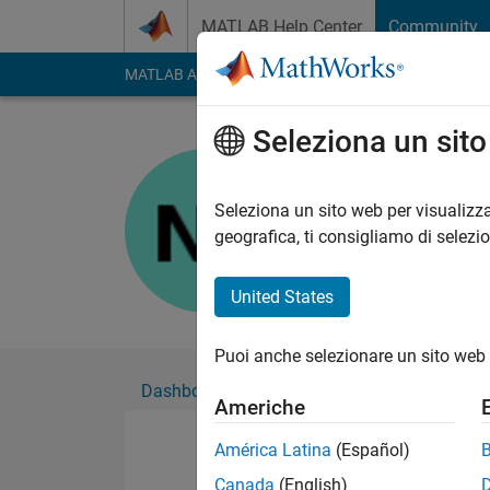
Vai al contenuto
MATLAB Help Center
Community
MATLAB Answers
File Exchange
Cody
AI Cha
Seleziona un sit
Nguyen
Seleziona un sito web per visualizza
Followers:
0
Followi
geografica, ti consigliamo di selezi
Follow
United States
Puoi anche selezionare un sito web 
Dashboard
Badge
Sponsorizzazioni
Americhe
América Latina
(Español)
Canada
(English)