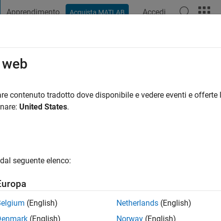
Apprendimento
Accedi
Acquista MATLAB
t Playground
Discussioni
Concorsi
Blog
Pubblica
Altro
o web
re contenuto tradotto dove disponibile e vedere eventi e offerte l
ng:
2
onare:
United States
.
dal seguente elenco:
Europa
Please
login
to endorse this person in a skill
Belgium
(English)
Netherlands
(English)
Denmark
(English)
Norway
(English)