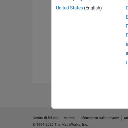
United States
(English)
F
F
I
I
Centro di fiducia
Marchi
Informativa sulla privacy
An
© 1994-2026 The MathWorks, Inc.