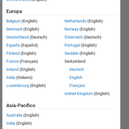
Follow
Europa
Messaggio
Belgium
(English)
Netherlands
(English)
Denmark
(English)
Norway
(English)
Deutschland
(Deutsch)
Österreich
(Deutsch)
Dashboard
España
(Español)
Portugal
(English)
Statistica
Finland
(English)
Sweden
(English)
France
(Français)
Switzerland
F…
Ireland
(English)
Deutsch
20
-4
-2
18
Italia
(Italiano)
English
16
Luxembourg
(English)
Français
14
12
United Kingdom
(English)
CONTRIBUTI
10
10
8
Asia-Pacifico
6
Australia
(English)
4
2
India
(English)
0