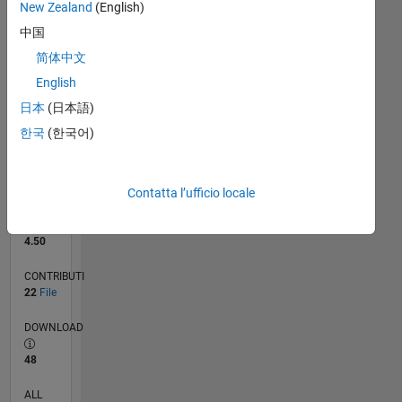
New Zealand
(English)
04/09
02/11
12/12
10/14
08/16
06/18
04/20
02/22
12/23
10/25
05/11
06/13
07/15
08/17
09/19
10/21
11/23
12/25
08/11
12/13
04/16
08/18
12/20
04/23
08/25
L
CRONOLOGIA
中国
简体中文
English
RANK
88
of
日本
(日本語)
21.509
한국
(한국어)
REPUTAZIONE
11.773
Contatta l’ufficio locale
VALUTAZIONE
MEDIA
4.50
CONTRIBUTI
22
File
DOWNLOAD
48
ALL