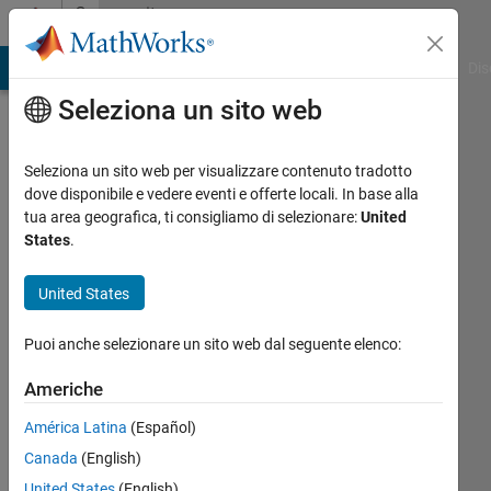
Vai al contenuto
Community
Profile
ATLAB Answers
File Exchange
Cody
AI Chat Playground
Dis
Seleziona un sito web
Seleziona un sito web per visualizzare contenuto tradotto
dove disponibile e vedere eventi e offerte locali. In base alla
Attilio
tua area geografica, ti consigliamo di selezionare:
United
States
.
Meucci
United States
Attivo
dal 2009
Puoi anche selezionare un sito web dal seguente elenco:
Followers:
Americhe
1
Following:
América Latina
(Español)
0
Canada
(English)
United States
(English)