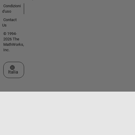
Condizioni
d'uso
Contact
Us
© 1994-
2026 The
MathWorks,
Inc.
Seleziona un sito web
Italia