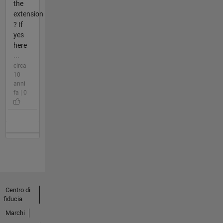
the
extension
? If
yes
here
...
circa
10
anni
fa | 0
Centro di
fiducia
Marchi