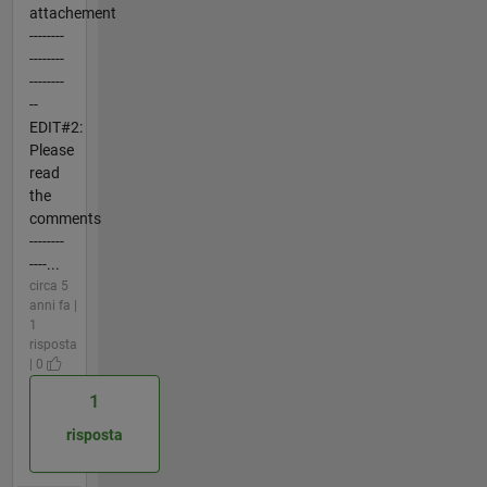
attachement
--------
--------
--------
--
EDIT#2:
Please
read
the
comments
--------
----...
circa 5
anni fa |
1
risposta
| 0
1
risposta