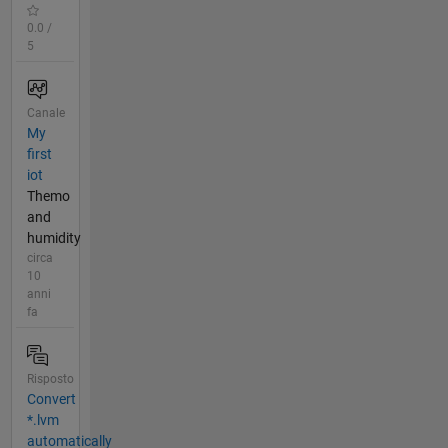
0.0 /
5
Canale
My
first
iot
Themo
and
humidity
circa
10
anni
fa
Risposto
Convert
*.lvm
automatically