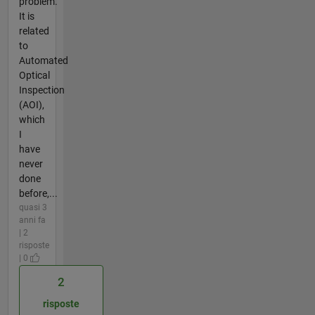
problem.
It is
related
to
Automated
Optical
Inspection
(AOI),
which
I
have
never
done
before,...
quasi 3
anni fa
| 2
risposte
| 0
2
risposte