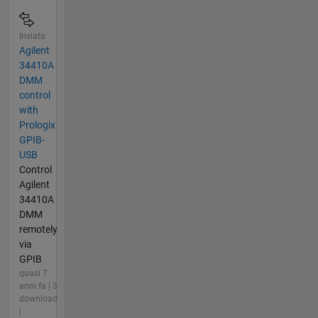
Inviato
Agilent
34410A
DMM
control
with
Prologix
GPIB-
USB
Control
Agilent
34410A
DMM
remotely
via
GPIB
quasi 7
anni fa | 3
download
|