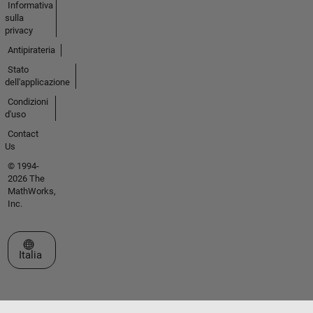
Informativa
sulla
privacy
Antipirateria
Stato
dell'applicazione
Condizioni
d'uso
Contact
Us
© 1994-
2026 The
MathWorks,
Inc.
Seleziona un sito web
Italia