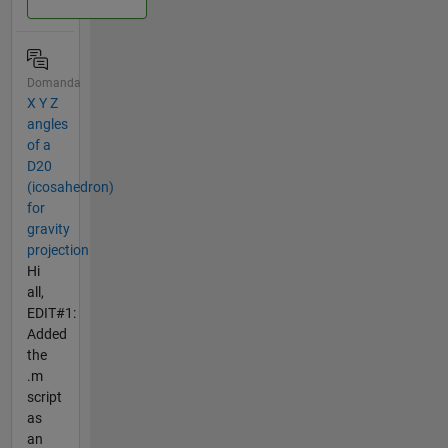
Domanda
X Y Z
angles
of a
D20
(icosahedron)
for
gravity
projection
Hi
all,
EDIT#1:
Added
the
.m
script
as
an