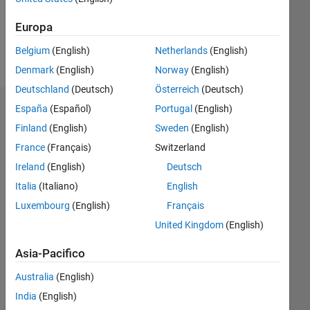
Follow
Europa
Belgium
(English)
Netherlands
(English)
Messaggio
Denmark
(English)
Norway
(English)
Deutschland
(Deutsch)
Österreich
(Deutsch)
España
(Español)
Portugal
(English)
Dashboard
Finland
(English)
Sweden
(English)
Statistica
France
(Français)
Switzerland
Ireland
(English)
Deutsch
M…
All
Italia
(Italiano)
English
F…
Luxembourg
(English)
Français
T…
United Kingdom
(English)
-2
-1
3
4
2
Asia-Pacifico
CONTRIBUTI
Australia
(English)
L
1
India
(English)