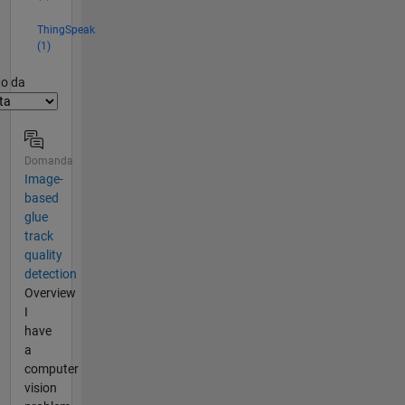
ThingSpeak
(1)
er2
to da
Domanda
Image-
based
glue
track
quality
detection
Overview
I
have
a
computer
vision