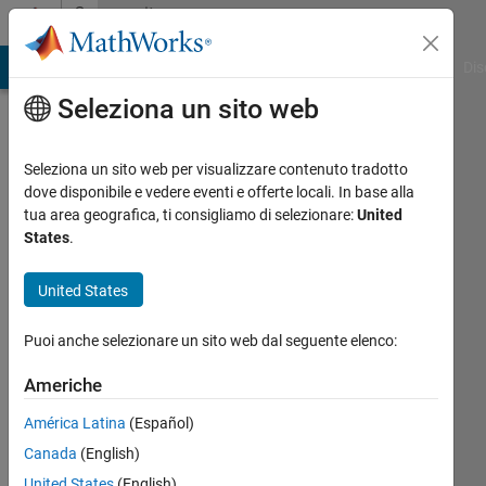
Vai al contenuto
Community
Profile
ATLAB Answers
File Exchange
Cody
AI Chat Playground
Dis
Seleziona un sito web
Seleziona un sito web per visualizzare contenuto tradotto
dove disponibile e vedere eventi e offerte locali. In base alla
NE
tua area geografica, ti consigliamo di selezionare:
United
States
.
Last
seen: 9
United States
mesi fa
|
Attivo
Puoi anche selezionare un sito web dal seguente elenco:
dal 2016
Americhe
Followers:
0
América Latina
(Español)
Following:
Canada
(English)
0
United States
(English)