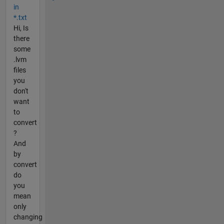
in
*.txt
Hi, Is
there
some
.lvm
files
you
don't
want
to
convert
?
And
by
convert
do
you
mean
only
changing