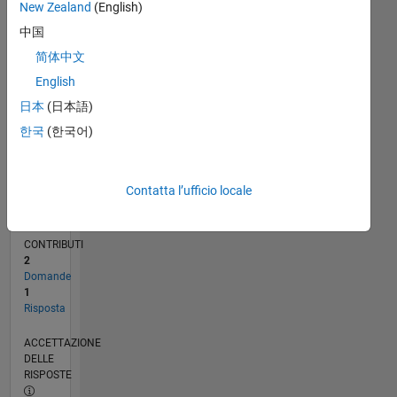
New Zealand
(English)
0
07/16
08/17
09/18
10/19
11/20
12/21
01/23
02/24
03/25
04/26
10/17
01/19
04/20
07/21
10/22
01/24
04/25
07/26
12/17
05/19
10/20
03/22
08/23
01/25
06/26
L
中国
CRONOLOGIA
简体中文
English
日本
(日本語)
RANK
232.890
한국
(한국어)
of
302.034
Contatta l’ufficio locale
REPUTAZIONE
0
CONTRIBUTI
2
Domande
1
Risposta
ACCETTAZIONE
DELLE
RISPOSTE