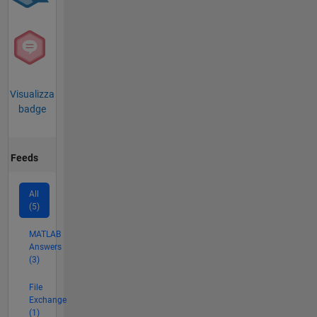
Visualizza
badge
Feeds
All
(5)
MATLAB
Answers
(3)
File
Exchange
(1)