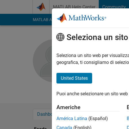
Vai al contenuto
MATLAB Help Center
Community
MATLAB Answers
File Exchange
Cody
AI Cha
Seleziona un sit
Nathan
The University 
Seleziona un sito web per visualizza
geografica, ti consigliamo di selezi
Followers:
0
Followi
United States
Follow
Messag
Puoi anche selezionare un sito web 
Americhe
Dashboard
Badge
Sponsorizzazioni
América Latina
(Español)
Canada
(English)