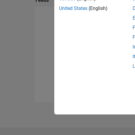
Feeds
United States
(English)
F
F
I
I