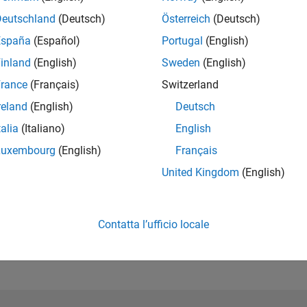
Deutschland
(Deutsch)
Österreich
(Deutsch)
España
(Español)
Portugal
(English)
inland
(English)
Sweden
(English)
rance
(Français)
Switzerland
reland
(English)
Deutsch
talia
(Italiano)
English
Luxembourg
(English)
Français
United Kingdom
(English)
Nessuna attività
Contatta l’ufficio locale