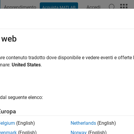
Apprendimento
Accedi
Acquista MATLAB
t Playground
Discussioni
Concorsi
Blog
Pubblica
Altro
o web
of Texas Dallas
re contenuto tradotto dove disponibile e vedere eventi e offerte l
onare:
United States
.
ng:
0
gio
dal seguente elenco:
Europa
Belgium
(English)
Netherlands
(English)
Denmark
(English)
Norway
(English)