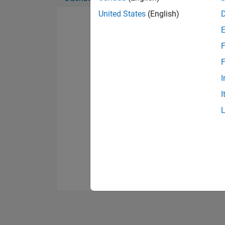
United States
(English)
F
F
I
I