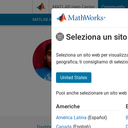
Vai al contenuto
MATLAB Help Center
Community
MATLAB Answers
File Exchange
Cody
AI Cha
Seleziona un sit
Koushik K
Visva-Bharati U
Seleziona un sito web per visualizza
geografica, ti consigliamo di selezi
Attivo dal 2014
Followers:
0
Followi
United States
Follow
Messag
Student of M.Sc in St
Puoi anche selezionare un sito web 
Professional Interest
Americhe
América Latina
(Español)
Canada
(English)
Dashboard
Badge
Sponsorizzazioni