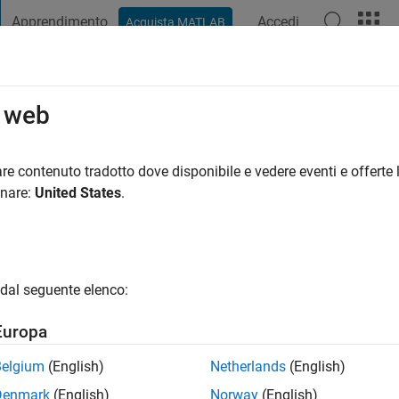
Apprendimento
Accedi
Acquista MATLAB
t Playground
Discussioni
Concorsi
Blog
Pubblica
Altro
o web
han
niversity
re contenuto tradotto dove disponibile e vedere eventi e offerte l
onare:
United States
.
ng:
0
gio
atistics
dal seguente elenco:
s: Data Analysis
Europa
Belgium
(English)
Netherlands
(English)
Denmark
(English)
Norway
(English)