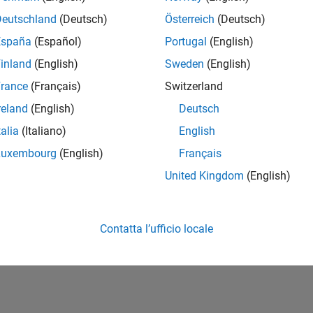
Deutschland
(Deutsch)
Österreich
(Deutsch)
Please
login
to endorse this person in a skill
España
(Español)
Portugal
(English)
inland
(English)
Sweden
(English)
rance
(Français)
Switzerland
reland
(English)
Deutsch
talia
(Italiano)
English
Luxembourg
(English)
Français
United Kingdom
(English)
No Endorsements received
Contatta l’ufficio locale