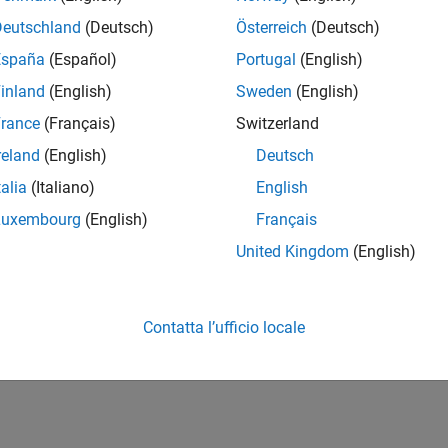
Deutschland
(Deutsch)
Österreich
(Deutsch)
España
(Español)
Portugal
(English)
inland
(English)
Sweden
(English)
rance
(Français)
Switzerland
reland
(English)
Deutsch
talia
(Italiano)
English
Luxembourg
(English)
Français
United Kingdom
(English)
Contatta l’ufficio locale