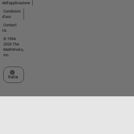
dell'applicazione
Condizioni
d'uso
Contact
Us
© 1994-
2026 The
MathWorks,
Inc.
Seleziona un sito web
Italia