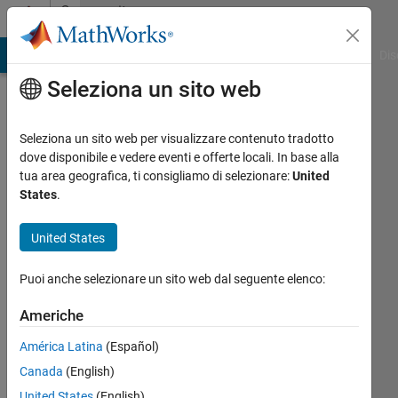
Vai al contenuto
Community
Profile
ATLAB Answers
File Exchange
Cody
AI Chat Playground
Dis
Seleziona un sito web
Seleziona un sito web per visualizzare contenuto tradotto
dove disponibile e vedere eventi e offerte locali. In base alla
Ran
tua area geografica, ti consigliamo di selezionare:
United
States
.
Klein
United States
Last
seen:
Puoi anche selezionare un sito web dal seguente elenco:
circa
un
Americhe
mese
fa
América Latina
(Español)
|
Attivo
Canada
(English)
dal 2017
United States
(English)