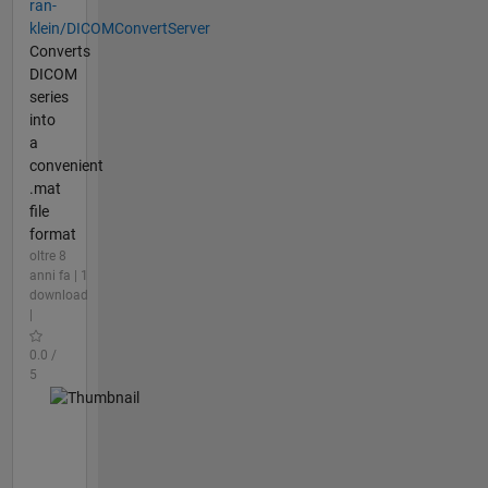
ran-
klein/DICOMConvertServer
Converts
DICOM
series
into
a
convenient
.mat
file
format
oltre 8
anni fa | 1
download
|
0.0 /
5