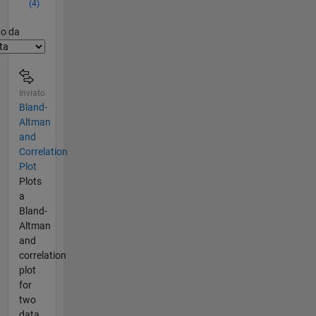
(4)
er2
to da
Inviato
Bland-
Altman
and
Correlation
Plot
Plots
a
Bland-
Altman
and
correlation
plot
for
two
data