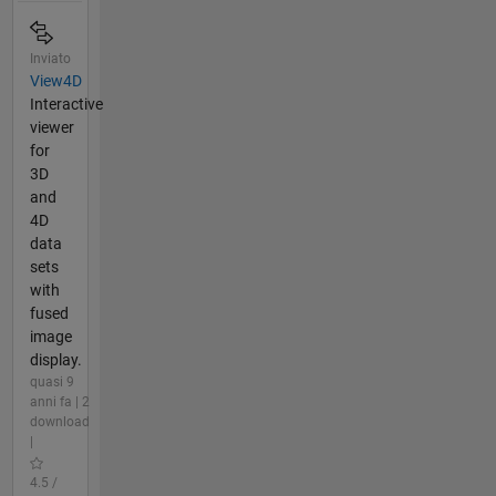
Inviato
View4D
Interactive
viewer
for
3D
and
4D
data
sets
with
fused
image
display.
quasi 9
anni fa | 2
download
|
4.5 /