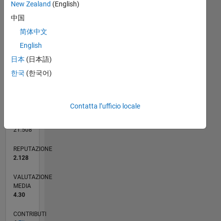
CONTRIBUTI
New Zealand
(English)
L
1
中国
简体中文
English
0
日本
(日本語)
10/17
09/18
08/19
07/20
06/21
05/22
04/23
03/24
02/25
01/26
11/18
12/19
01/21
02/22
03/23
04/24
05/25
06/26
01/19
04/20
07/21
10/22
01/24
04/25
07/26
L
한국
(한국어)
CRONOLOGIA
Contatta l’ufficio locale
RANK
898
of
21.508
REPUTAZIONE
2.128
VALUTAZIONE
MEDIA
4.30
CONTRIBUTI