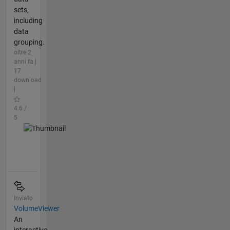
sets,
including
data
grouping.
oltre 2
anni fa |
17
download
|
4.6 /
5
Inviato
VolumeViewer
An
interactive