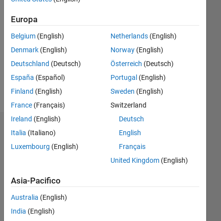
Followers:
0
Europa
Following:
Belgium
(English)
Netherlands
(English)
0
Denmark
(English)
Norway
(English)
Deutschland
(Deutsch)
Österreich
(Deutsch)
Follow
España
(Español)
Portugal
(English)
Messaggio
Finland
(English)
Sweden
(English)
France
(Français)
Switzerland
Ireland
(English)
Deutsch
Dashboard
Italia
(Italiano)
English
Luxembourg
(English)
Français
Statistica
United Kingdom
(English)
F…
Asia-Pacifico
-2
-1
3
2
Australia
(English)
India
(English)