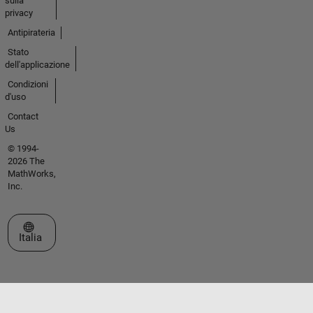
sulla
privacy
Antipirateria
Stato
dell'applicazione
Condizioni
d'uso
Contact
Us
© 1994-
2026 The
MathWorks,
Inc.
Seleziona un sito web
Italia