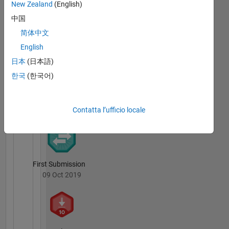
New Zealand
(English)
Solver
中国
30 May 2017
简体中文
English
日本
(日本語)
한국
(한국어)
File
Exchange
Tutto
Badge
Contatta l’ufficio locale
First Submission
09 Oct 2019