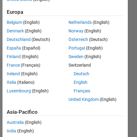
Follow
Europa
Messaggio
computer
Belgium
(English)
Netherlands
(English)
science
Denmark
(English)
Norway
(English)
/master
Deutschland
(Deutsch)
Österreich
(Deutsch)
student
España
(Español)
Portugal
(English)
Finland
(English)
Sweden
(English)
France
(Français)
Switzerland
Badge
Ireland
(English)
Deutsch
Huthaifa
Italia
(Italiano)
English
Almogdady's
Badge
Luxembourg
(English)
Français
United Kingdom
(English)
Cody
Tutto
Badge
Asia-Pacifico
Australia
(English)
India
(English)