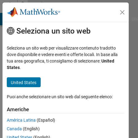
Vai al contenuto
Community
Profile
ATLAB Answers
File Exchange
Cody
AI Chat Playground
Dis
Seleziona un sito web
Seleziona un sito web per visualizzare contenuto tradotto
dove disponibile e vedere eventi e offerte locali. In base alla
Huthaifa
tua area geografica, ti consigliamo di selezionare:
United
States
.
Almogdady
United States
Attivo
dal 2017
Puoi anche selezionare un sito web dal seguente elenco:
Followers:
Americhe
0
Following:
América Latina
(Español)
0
Canada
(English)
United States
(English)