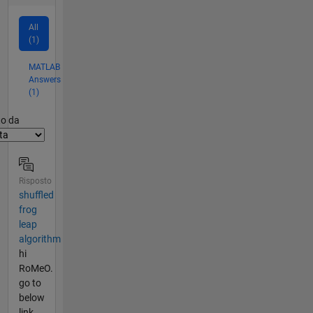
All
(1)
MATLAB
Answers
(1)
er2
to da
Risposto
shuffled
frog
leap
algorithm
hi
RoMeO.
go to
below
link