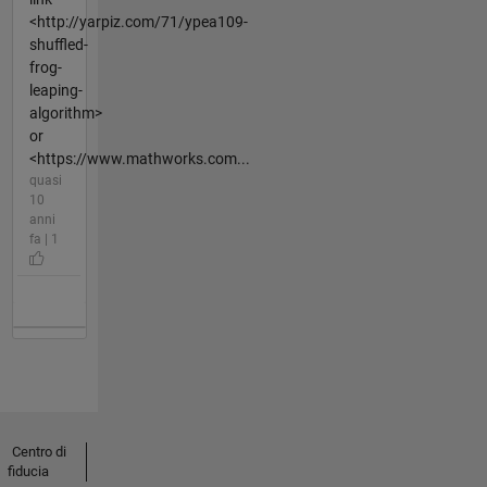
<http://yarpiz.com/71/ypea109-
shuffled-
frog-
leaping-
algorithm>
or
<https://www.mathworks.com...
quasi
10
anni
fa | 1
Centro di
fiducia