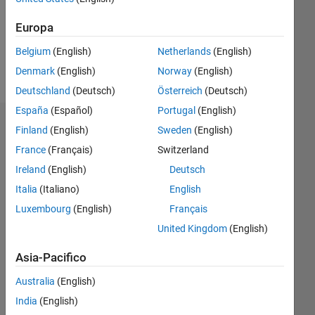
Following:
0
Europa
Belgium
(English)
Netherlands
(English)
Follow
Denmark
(English)
Norway
(English)
Deutschland
(Deutsch)
Österreich
(Deutsch)
España
(Español)
Portugal
(English)
Dashboard
Finland
(English)
Sweden
(English)
France
(Français)
Switzerland
Statistica
Ireland
(English)
Deutsch
M…
Italia
(Italiano)
English
Luxembourg
(English)
Français
-2
-1
3
2
United Kingdom
(English)
Asia-Pacifico
CONTRIBUTI
L
1
Australia
(English)
India
(English)