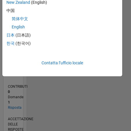
New Zealand
(English)
中国
0
09/16
10/17
11/18
12/19
01/21
02/22
03/23
04/24
05/25
06/26
11/17
01/19
03/20
05/21
07/22
09/23
11/24
01/26
01/18
05/19
09/20
01/22
05/23
09/24
L
简体中文
CRONOLOGIA
English
日本
(日本語)
RANK
한국
(한국어)
20.457
of
302.031
Contatta l’ufficio locale
REPUTAZIONE
2
CONTRIBUTI
0
Domande
1
Risposta
ACCETTAZIONE
DELLE
RISPOSTE