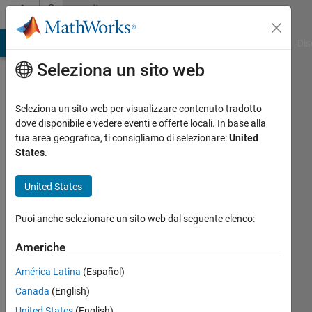
Vai al contenuto
Community
Profile
ATLAB Answers
File Exchange
Cody
AI Chat Playground
Dis
Seleziona un sito web
Seleziona un sito web per visualizzare contenuto tradotto
dove disponibile e vedere eventi e offerte locali. In base alla
amd
tua area geografica, ti consigliamo di selezionare:
United
States
.
jafarzadeh
United States
Last
seen:
Puoi anche selezionare un sito web dal seguente elenco:
oltre 5
anni fa
Americhe
|
Attivo
dal 2016
América Latina
(Español)
Canada
(English)
Followers:
0
United States
(English)