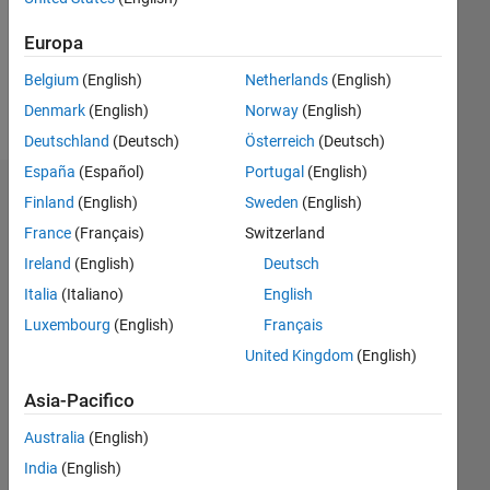
Following:
0
Europa
Belgium
(English)
Netherlands
(English)
Follow
Denmark
(English)
Norway
(English)
Deutschland
(Deutsch)
Österreich
(Deutsch)
España
(Español)
Portugal
(English)
Badge
Finland
(English)
Sweden
(English)
France
(Français)
Switzerland
amd
jafarzadeh's
Ireland
(English)
Deutsch
Badge
Italia
(Italiano)
English
Luxembourg
(English)
Français
MATLAB
Answers
Tutto
United Kingdom
(English)
Badge
Asia-Pacifico
Australia
(English)
India
(English)