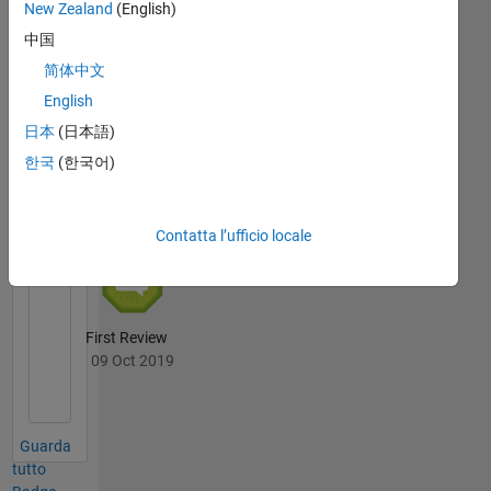
New Zealand
(English)
First Answer
中国
20 Jul 2017
简体中文
English
日本
(日本語)
File
한국
(한국어)
Exchange
Tutto
Badge
Contatta l’ufficio locale
First Review
09 Oct 2019
Guarda
tutto