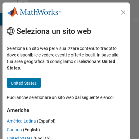
Vai al contenuto
Community
Profile
ATLAB Answers
File Exchange
Cody
AI Chat Playground
Dis
Seleziona un sito web
Seleziona un sito web per visualizzare contenuto tradotto
dove disponibile e vedere eventi e offerte locali. In base alla
amd
tua area geografica, ti consigliamo di selezionare:
United
States
.
jafarzadeh
United States
Last
seen:
Puoi anche selezionare un sito web dal seguente elenco:
oltre 5
anni fa
Americhe
|
Attivo
dal 2016
América Latina
(Español)
Canada
(English)
Followers:
0
United States
(English)