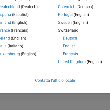
252.349
of 302.025
Deutschland
(Deutsch)
Österreich
(Deutsch)
España
(Español)
Portugal
(English)
REPUTAZIONE
0
inland
(English)
Sweden
(English)
rance
(Français)
Switzerland
CONTRIBUTI
5
Domande
reland
(English)
Deutsch
0
Risposte
talia
(Italiano)
English
ACCETTAZION
Luxembourg
(English)
Français
DELLE RISPOS
40.0%
22
12/22
L
07/23
02/24
09/24
04/25
11/25
06/26
United Kingdom
(English)
CRONOLOGIA
VOTI RICEVUTI
0
Contatta l’ufficio locale