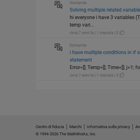
Domanda
Solving multiple related variabl
hi everyone i have 3 variables (T
temp vari...
circa 7 anni fa | 1 risposta | 0
Domanda
i have multiple conditions in if 
statement
Error=[]; Temp=[]; Time=[]; j=1; fo
circa 7 anni fa | 1 risposta | 0
Centro di fiducia
Marchi
Informativa sulla privacy
An
© 1994-2026 The MathWorks, Inc.