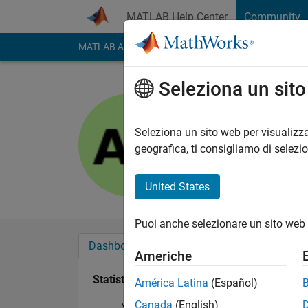
Vai al contenuto
MATLAB Help Center
Community
MATLAB Answers
File Exchange
Cody
AI Cha
Seleziona un sit
asad ali
Attivo dal 2019
Seleziona un sito web per visualizza
Followers:
0
Followi
geografica, ti consigliamo di selezi
Follow
United States
Puoi anche selezionare un sito web 
Dashboard
Badge
Sponsorizzazioni
Americhe
Statistica
América Latina
(Español)
Canada
(English)
MATLAB Answers