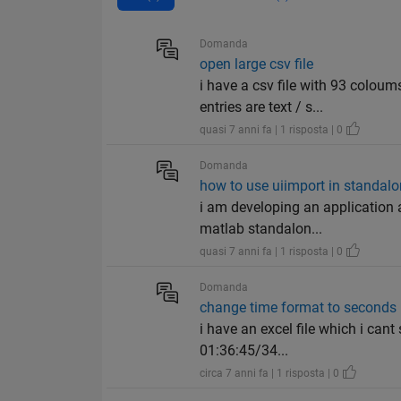
Domanda
open large csv file
i have a csv file with 93 colo
entries are text / s...
quasi 7 anni fa | 1 risposta | 0
Domanda
how to use uiimport in standalo
i am developing an application 
matlab standalon...
quasi 7 anni fa | 1 risposta | 0
Domanda
change time format to seconds
i have an excel file which i cant 
01:36:45/34...
circa 7 anni fa | 1 risposta | 0