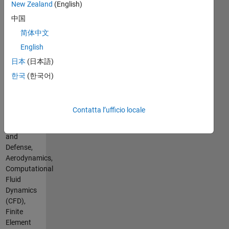
(FEA),
New Zealand
(English)
Shell,
and
Fortran
中国
Computational
Spoken
简体中文
Fluid
Languages:
Dynamics
English
English,
(CFD)
Chinese,
日本
(日本語)
MATLAB
German,
한국
(한국어)
Toolboxes
Japanese
for
Professional
modeling
Interests:
and
Contatta l’ufficio locale
Simulation,
simulation
Aerospace
of fully
and
coupled
Defense,
systems
Aerodynamics,
of
Computational
PDEs,
Fluid
physics
Dynamics
and
(CFD),
engineering
Finite
applications
Element
with