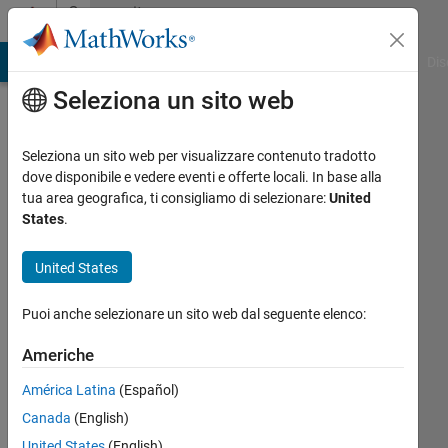
Vai al contenuto
Community
Profile
ATLAB Answers
File Exchange
Cody
AI Chat Playground
Dis
Seleziona un sito web
Seleziona un sito web per visualizzare contenuto tradotto
dove disponibile e vedere eventi e offerte locali. In base alla
Precise
tua area geografica, ti consigliamo di selezionare:
United
States
.
Simulation
United States
Last
seen:
Puoi anche selezionare un sito web dal seguente elenco:
26
giorni
Americhe
fa
|
Attivo
América Latina
(Español)
dal 2017
Canada
(English)
Followers:
United States
(English)