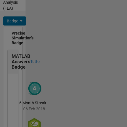
Analysis
the
(FEA)
finite
element
Badge
method
(FEM).
Precise
FEATool
Simulation's
is
Badge
completely
self
MATLAB
contained
Answers
Tutto
toolboxes
Badge
featuring
a full
suite of
functions
and
subroutines
6 Month Streak
for
06 Feb 2018
preprocessing,
grid
generation,