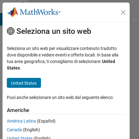
Vai al contenuto
Community
Profile
ATLAB Answers
File Exchange
Cody
AI Chat Playground
Dis
Seleziona un sito web
Seleziona un sito web per visualizzare contenuto tradotto
dove disponibile e vedere eventi e offerte locali. In base alla
Jorge
tua area geografica, ti consigliamo di selezionare:
United
States
.
Ortiz
United States
Universidad
del
Puoi anche selezionare un sito web dal seguente elenco:
Tolima
Americhe
Attivo
dal 2019
América Latina
(Español)
Canada
(English)
Followers:
United States
(English)
0