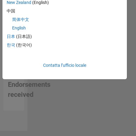
New Zealand
(English)
中国
简体中文
English
日本
(日本語)
한국
(한국어)
Contatta l’ufficio locale
No
Endorsements
received