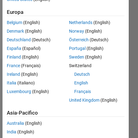
Following:
Europa
0
Belgium
(English)
Netherlands
(English)
Follow
Denmark
(English)
Norway
(English)
Deutschland
(Deutsch)
Österreich
(Deutsch)
Messaggio
España
(Español)
Portugal
(English)
Finland
(English)
Sweden
(English)
France
(Français)
Switzerland
Sponsorizzazioni
Ireland
(English)
Deutsch
Please
Italia
(Italiano)
English
login
Luxembourg
(English)
Français
to
United Kingdom
(English)
endorse
this
Asia-Pacifico
person
in a
Australia
(English)
skill
India
(English)