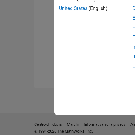
United States
(English)
F
F
I
I
Centro di fiducia
Marchi
Informativa sulla privacy
An
© 1994-2026 The MathWorks, Inc.