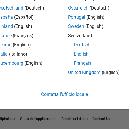
Deutschland
(Deutsch)
Österreich
(Deutsch)
España
(Español)
Portugal
(English)
inland
(English)
Sweden
(English)
rance
(Français)
Switzerland
reland
(English)
Deutsch
talia
(Italiano)
English
Luxembourg
(English)
Français
No Endorsements received
United Kingdom
(English)
Contatta l’ufficio locale
tipirateria
Stato dell'applicazione
Condizioni d'uso
Contact Us