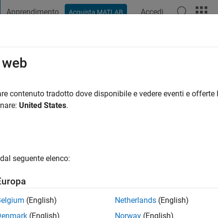
Apprendimento
Accedi
Acquista MATLAB
t Playground
Discussioni
Concorsi
Blog
Pubblica
Altro
o web
re
re contenuto tradotto dove disponibile e vedere eventi e offerte l
ng:
0
onare:
United States
.
dal seguente elenco:
Europa
Please
login
to endorse this person in a skill
Belgium
(English)
Netherlands
(English)
Denmark
(English)
Norway
(English)