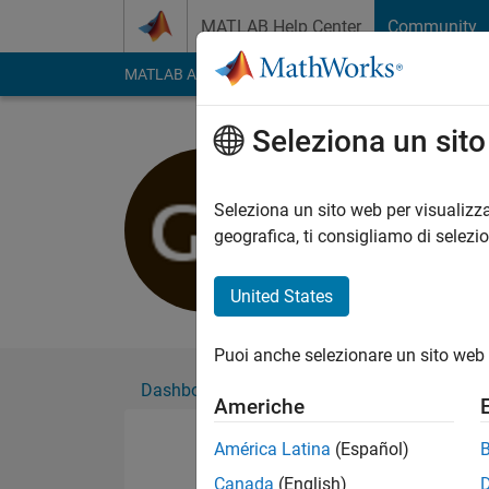
Vai al contenuto
MATLAB Help Center
Community
MATLAB Answers
File Exchange
Cody
AI Cha
Seleziona un sit
Galo Aguir
Seleziona un sito web per visualizza
Followers:
0
Followi
geografica, ti consigliamo di selezi
Follow
United States
Puoi anche selezionare un sito web 
Dashboard
Badge
Sponsorizzazioni
Americhe
América Latina
(Español)
Canada
(English)