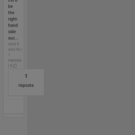
be
the
right-
hand
side
suc...
circa 9
anni fa |
1
risposta
| 0
1
risposta