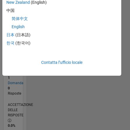
New Zealand
(English)
06/17
06/18
06/19
06/20
06/21
06/22
06/23
06/24
06/25
06/26
07/18
08/19
09/20
10/21
11/22
12/23
01/25
02/26
09/18
12/19
03/21
09/23
12/24
03/26
L
CRONOLOGIA
中国
简体中文
English
RANK
100.353
日本
(日本語)
of
한국
(한국어)
302.031
REPUTAZIONE
0
Contatta l’ufficio locale
CONTRIBUTI
1
Domanda
0
Risposte
ACCETTAZIONE
DELLE
RISPOSTE
0.0%