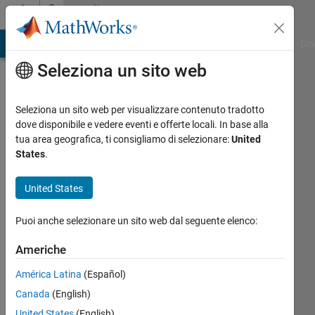
Vai al contenuto
Community
Profile
ATLAB Answers
File Exchange
Cody
AI Chat Playground
Dis
Seleziona un sito web
Seleziona un sito web per visualizzare contenuto tradotto
dove disponibile e vedere eventi e offerte locali. In base alla
Alessandro
tua area geografica, ti consigliamo di selezionare:
United
States
.
Di
United States
Gaetano
Attivo
Puoi anche selezionare un sito web dal seguente elenco:
dal 2017
Americhe
Followers:
América Latina
(Español)
0
Following:
Canada
(English)
0
United States
(English)