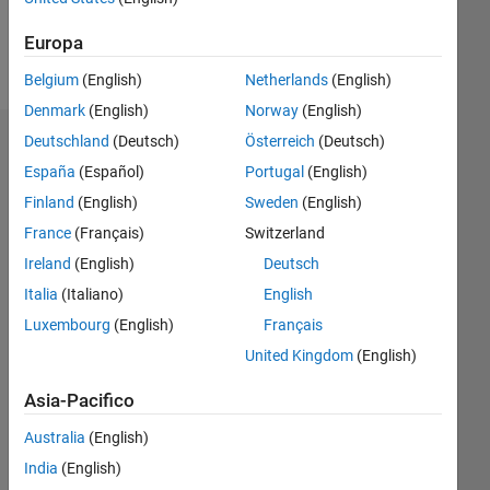
Europa
Follow
Belgium
(English)
Netherlands
(English)
Denmark
(English)
Norway
(English)
Deutschland
(Deutsch)
Österreich
(Deutsch)
Dashboard
España
(Español)
Portugal
(English)
Statistica
Finland
(English)
Sweden
(English)
France
(Français)
Switzerland
M…
Ireland
(English)
Deutsch
-2
-1
3
2
Italia
(Italiano)
English
Luxembourg
(English)
Français
United Kingdom
(English)
CONTRIBUTI
L
1
Asia-Pacifico
Australia
(English)
India
(English)
0