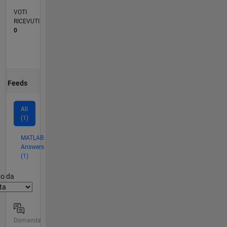
VOTI
RICEVUTI
0
Feeds
All
(1)
MATLAB
Answers
(1)
er2
to da
Domanda