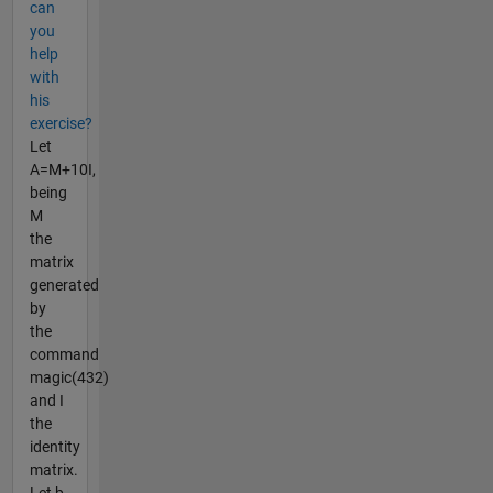
can
you
help
with
his
exercise?
Let
A=M+10I,
being
M
the
matrix
generated
by
the
command
magic(432)
and I
the
identity
matrix.
Let b