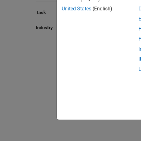
United States
(English)
Task
Industry
F
F
I
I