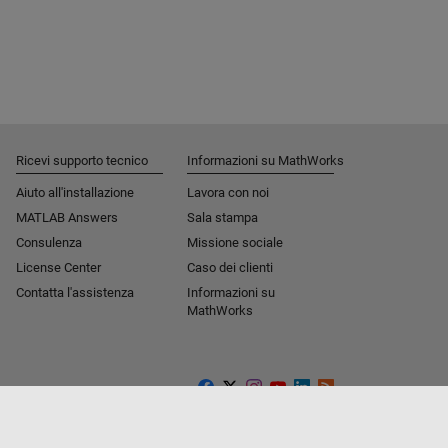
Ricevi supporto tecnico
Informazioni su MathWorks
Aiuto all'installazione
Lavora con noi
MATLAB Answers
Sala stampa
Consulenza
Missione sociale​
License Center
Caso dei clienti
Contatta l'assistenza
Informazioni su
MathWorks