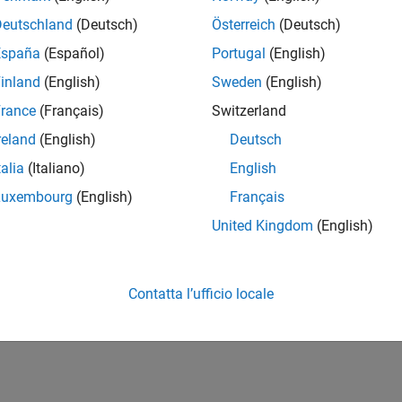
Deutschland
(Deutsch)
Österreich
(Deutsch)
España
(Español)
Portugal
(English)
inland
(English)
Sweden
(English)
rance
(Français)
Switzerland
reland
(English)
Deutsch
talia
(Italiano)
English
Luxembourg
(English)
Français
United Kingdom
(English)
Contatta l’ufficio locale