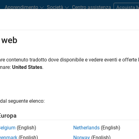
Apprendimento
Società
Centro assistenza
Acquista
o web
Search Services
re contenuto tradotto dove disponibile e vedere eventi e offerte l
Search Third-Party Products
onare:
United States
.
ts that complement MATLAB and Simulink, sold and supported b
dal seguente elenco:
Europa
Belgium
(English)
Netherlands
(English)
Denmark
(English)
Norway
(English)