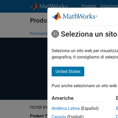
Vai al contenuto
Prodotti
Soluzioni
Prodotti e servizi Terze-Parti
Seleziona un sit
Panoramica
Become a Partner
Ricerca di prodotti
Seleziona un sito web per visualizza
geografica, ti consigliamo di selezi
United States
Explore software and hardware produc
Puoi anche selezionare un sito web 
Americhe
FILTER BY
América Latina
(Español)
Search
Product Type
Canada
(English)