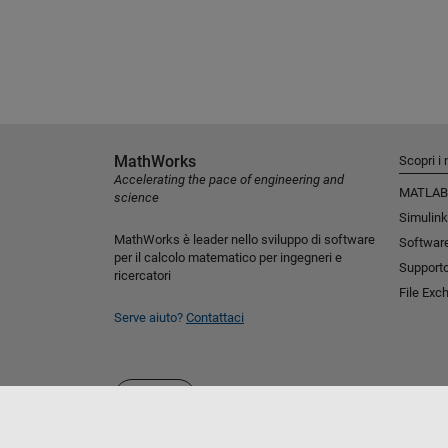
MathWorks
Scopri i 
Accelerating the pace of engineering and
MATLAB
science
Simulink
MathWorks è leader nello sviluppo di software
Software
per il calcolo matematico per ingegneri e
Support
ricercatori
File Exc
Serve aiuto?
Contattaci
Seleziona un sito web
Italia