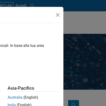
Accedi
 MATLAB
ocali. In base alla tua area
y independent, third-party providers.
Asia-Pacifico
Australia
(English)
India
(English)