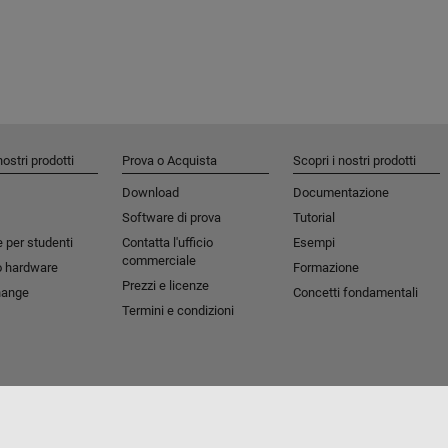
nostri prodotti
Prova o Acquista
Scopri i nostri prodotti
Download
Documentazione
Software di prova
Tutorial
 per studenti​
Contatta l'ufficio
Esempi
commerciale
o hardware
Formazione
Prezzi e licenze
hange
Concetti fondamentali
Termini e condizioni