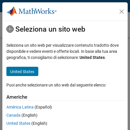
Vai al contenuto
Video
Seleziona un sito web
Videos Home
Search
Play
Vi
5:10
Seleziona un sito web per visualizzare contenuto tradotto dove
disponibile e vedere eventi e offerte locali. In base alla tua area
Description
geografica, ti consigliamo di selezionare:
United States
.
Video
Automated Machine Learning
United States
(AutoML) with MATLAB
Puoi anche selezionare un sito web dal seguente elenco:
Published: 11 Aug 2020
Americhe
América Latina
(Español)
Full Transcript
Canada
(English)
United States
(English)
Related Resources