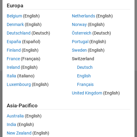
Europa
Feedback
Belgium
(English)
Netherlands
(English)
UP NEXT
Denmark
(English)
Norway
(English)
RELATED VIDEOS
Deutschland
(Deutsch)
Österreich
(Deutsch)
España
(Español)
Portugal
(English)
Finland
(English)
Sweden
(English)
France
(Français)
Switzerland
Ireland
(English)
Deutsch
Italia
(Italiano)
English
MathWorks
Luxembourg
(English)
Français
Accelerating the pace of engineering and science
United Kingdom
(English)
Scopri i nostri prodotti
Asia-Pacifico
Prova o Acquista
Australia
(English)
India
(English)
Scopri i nostri prodotti
New Zealand
(English)