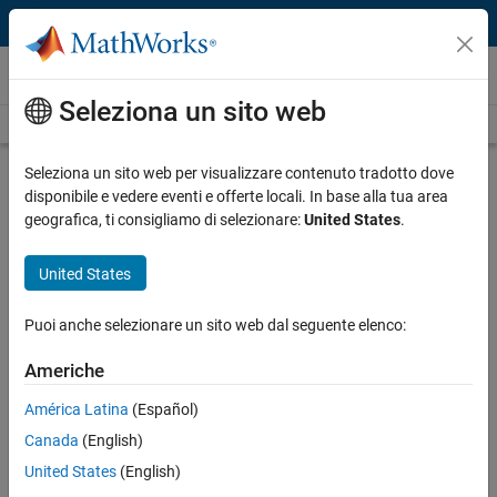
Vai al contenuto
Video
Seleziona un sito web
Videos Home
Search
Play
Vi
0:26
Seleziona un sito web per visualizzare contenuto tradotto dove
disponibile e vedere eventi e offerte locali. In base alla tua area
Description
geografica, ti consigliamo di selezionare:
United States
.
Video
Deploying to iPhone and iPad Apps
United States
Using MATLAB Coder
Puoi anche selezionare un sito web dal seguente elenco:
Published: 17 Feb 2015
Americhe
América Latina
(Español)
Related Resources
Canada
(English)
United States
(English)
Feedback