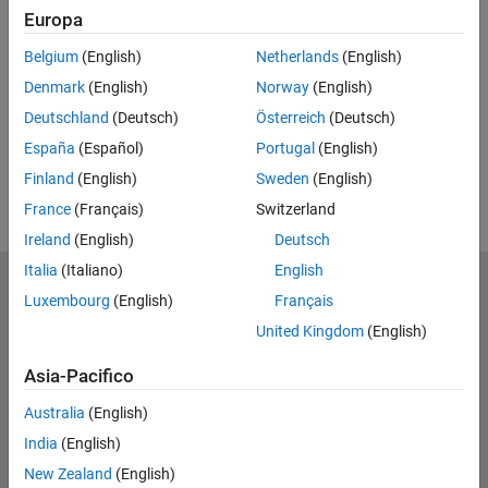
Europa
UP NEXT
Belgium
(English)
Netherlands
(English)
RELATED VIDEOS
Denmark
(English)
Norway
(English)
View more related videos
Deutschland
(Deutsch)
Österreich
(Deutsch)
España
(Español)
Portugal
(English)
Finland
(English)
Sweden
(English)
France
(Français)
Switzerland
Ireland
(English)
Deutsch
Italia
(Italiano)
English
MathWorks
Luxembourg
(English)
Français
Accelerating the pace of engineering and science
United Kingdom
(English)
Scopri i nostri prodotti
Asia-Pacifico
Prova o Acquista
Australia
(English)
India
(English)
Scopri i nostri prodotti
New Zealand
(English)