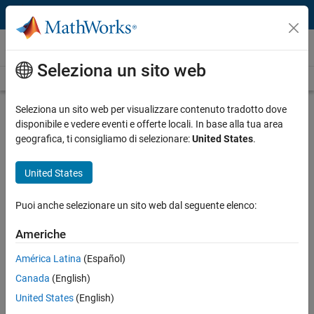
Vai al contenuto
Video
Seleziona un sito web
Videos Home
Search
Play
Vi
2:01
Seleziona un sito web per visualizzare contenuto tradotto dove
disponibile e vedere eventi e offerte locali. In base alla tua area
Description
geografica, ti consigliamo di selezionare:
United States
.
Video
Image Segmentation App
United States
Published: 14 Sep 2017
Puoi anche selezionare un sito web dal seguente elenco:
Americhe
Related Resources
América Latina
(Español)
Canada
(English)
Feedback
United States
(English)
UP NEXT