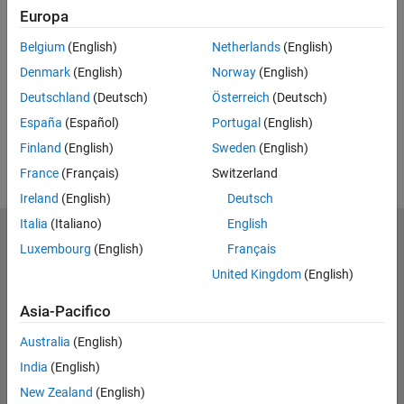
Europa
RELATED VIDEOS
Belgium
(English)
Netherlands
(English)
View more related videos
Denmark
(English)
Norway
(English)
Deutschland
(Deutsch)
Österreich
(Deutsch)
España
(Español)
Portugal
(English)
Finland
(English)
Sweden
(English)
France
(Français)
Switzerland
Ireland
(English)
Deutsch
Italia
(Italiano)
English
MathWorks
Luxembourg
(English)
Français
Accelerating the pace of engineering and science
United Kingdom
(English)
Scopri i nostri prodotti
Asia-Pacifico
Prova o Acquista
Australia
(English)
India
(English)
Scopri i nostri prodotti
New Zealand
(English)