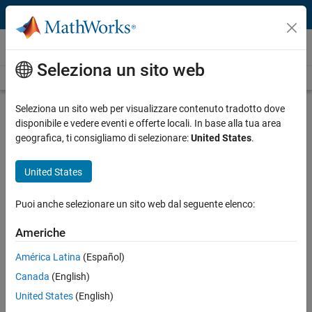
Vai al contenuto
Video
Seleziona un sito web
Videos Home
Search
Play
Vi
29:44
Seleziona un sito web per visualizzare contenuto tradotto dove
disponibile e vedere eventi e offerte locali. In base alla tua area
Description
geografica, ti consigliamo di selezionare:
United States
.
Video
MATLAB for the Masses:
United States
Deployment to External Clients
Puoi anche selezionare un sito web dal seguente elenco:
Recorded: 23 May 2013
Americhe
América Latina
(Español)
Related Resources
Canada
(English)
United States
(English)
Feedback