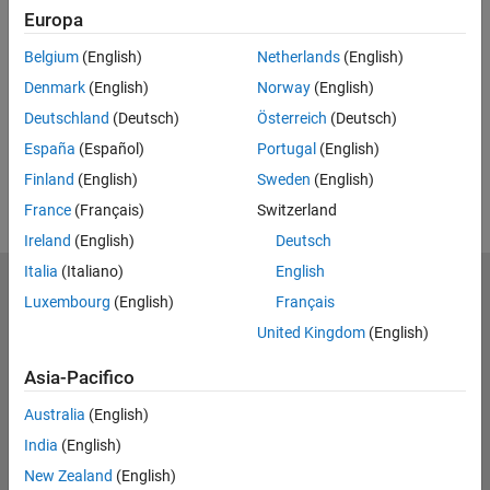
Europa
UP NEXT
Belgium
(English)
Netherlands
(English)
RELATED VIDEOS
Denmark
(English)
Norway
(English)
View more related videos
Deutschland
(Deutsch)
Österreich
(Deutsch)
España
(Español)
Portugal
(English)
Finland
(English)
Sweden
(English)
France
(Français)
Switzerland
Ireland
(English)
Deutsch
Italia
(Italiano)
English
MathWorks
Luxembourg
(English)
Français
Accelerating the pace of engineering and science
United Kingdom
(English)
Scopri i nostri prodotti
Asia-Pacifico
Prova o Acquista
Australia
(English)
India
(English)
Scopri i nostri prodotti
New Zealand
(English)