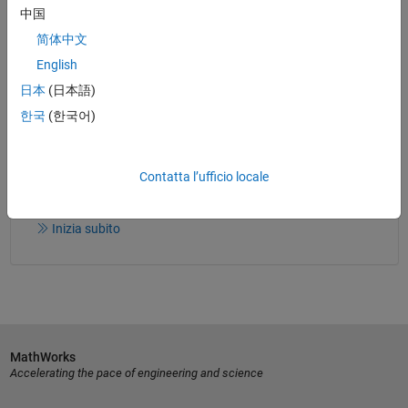
中国
Introduzione al controllo motori brushless CC
简体中文
Leggi l'ebook
English
日本
(日本語)
한국
(한국어)
Prova gratis
Contatta l’ufficio locale
Prova MATLAB, Simulink e molto altro ancora.
Inizia subito
MathWorks
Accelerating the pace of engineering and science