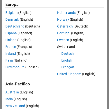
simulazione del motore
Europa
Analisi del comportamento del motore tramite la simulazione
Belgium
(English)
Netherlands
(English)
L’ebook analizza anche il comportamento di diversi segnali di questo
Denmark
(English)
Norway
(English)
algoritmo di controllo, come correnti trifase, velocità del motore e
Deutschland
(Deutsch)
Österreich
(Deutsch)
coppia tramite la simulazione.
España
(Español)
Portugal
(English)
Finland
(English)
Sweden
(English)
Ulteriori informazioni
France
(Français)
Switzerland
Controllo motori BLDC
- Panoramica
Ireland
(English)
Deutsch
Come progettare controller per motori con Simscape
Italia
(Italiano)
English
Electrical
(5 video)
- Serie di video
Luxembourg
(English)
Français
Controllo PID di un motore brushless CC
(5:41)
- Video
United Kingdom
(English)
Motor Control Blockset
- Panoramica
Asia-Pacifico
Australia
(English)
Leggi l'ebook
India
(English)
New Zealand
(English)