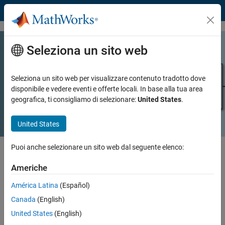
Vai al contenuto
Seleziona un sito web
Studio degli algoritmi di controllo
motori BLDC
Seleziona un sito web per visualizzare contenuto tradotto dove
disponibile e vedere eventi e offerte locali. In base alla tua area
geografica, ti consigliamo di selezionare:
United States
.
Leggi l'ebook
United States
Puoi anche selezionare un sito web dal seguente elenco:
Scopri i diversi componenti di un algoritmo di controllo necessari per
azionare un motore brushless CC (BLDC) e come funzionano.
Americhe
Leggi questo ebook contenente esempi animati Per saperne di più su:
América Latina
(Español)
Canada
(English)
Meccanica di un motore BLDC
United States
(English)
Collegamento di un controller e costruzione di un modello di